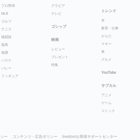
プロ野球
グラビア
トレンド
MLB
テレビ
本
ゴルフ
ゴシップ
教育・仕事
テニス
からだ
格闘技
映画
マネー
競馬
レビュー
車
相撲
プレゼント
グルメ
バスケ
特集
バレー
YouTube
フィギュア
サブカル
アニメ
ゲーム
コミック
リシー
コンテンツ・広告ポリシー
livedoorお客様サポートセンター