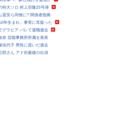
の特大ソロ 村上宗隆25号弾
も冨安ら同僚に? 関係者指摘
010年生まれ」事実に耳疑った
でグラビア バレて退職過去
佳奈 芸能事務所所属を発表
保佳代子 男性に貢いだ過去
五郎さん アド街最後の出演