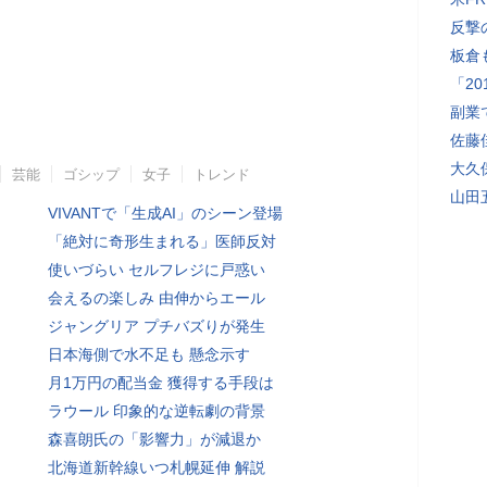
反撃
板倉
「2
副業
佐藤
大久
芸能
ゴシップ
女子
トレンド
山田
VIVANTで「生成AI」のシーン登場
「絶対に奇形生まれる」医師反対
使いづらい セルフレジに戸惑い
会えるの楽しみ 由伸からエール
ジャングリア プチバズりが発生
日本海側で水不足も 懸念示す
月1万円の配当金 獲得する手段は
ラウール 印象的な逆転劇の背景
森喜朗氏の「影響力」が減退か
北海道新幹線いつ札幌延伸 解説