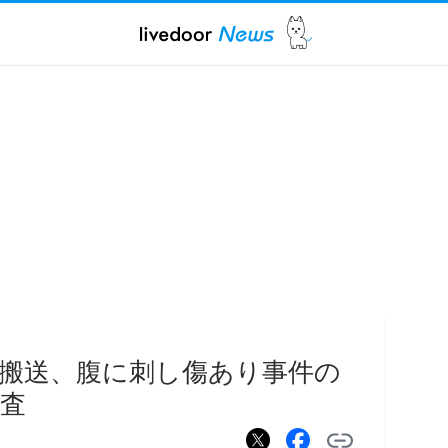
で搬送、腹に刺し傷あり事件の
査