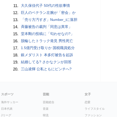
11.
大久保佳代子 50代の性欲事情
12.
巨人のベテラン左腕が「密会」か
13.
「売り方汚すぎ」Number_iに落胆
14.
斉藤被告の裁判「同意は異常」
15.
堂本剛の投稿に「匂わせなの?」
16.
脱輪したトラック発見 男性死亡
17.
1.5億円受け取りか 国税職員処分
18.
銀メダリスト 本多灯被告を起訴
19.
結婚してる? さかなクンが回答
20.
三山凌輝 公私ともにピンチへ?
スポーツ
芸能
女子
海外サッカー
芸能総合
恋愛
日本代表
音楽
ライフスタイル
Jリーグ
韓流
ファッション