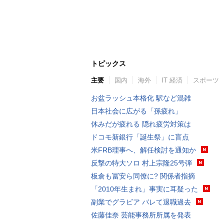
トピックス
主要
国内
海外
IT 経済
スポーツ
お盆ラッシュ本格化 駅など混雑
日本社会に広がる「孫疲れ」
休みだが疲れる 隠れ疲労対策は
ドコモ新銀行「誕生祭」に盲点
米FRB理事へ、解任検討を通知か
反撃の特大ソロ 村上宗隆25号弾
板倉も冨安ら同僚に? 関係者指摘
「2010年生まれ」事実に耳疑った
副業でグラビア バレて退職過去
佐藤佳奈 芸能事務所所属を発表