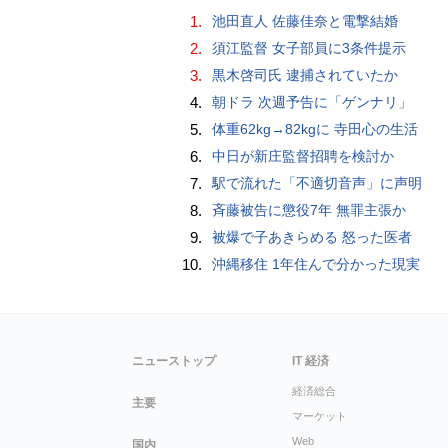
1.
池田直人 佐藤佳奈と電撃結婚
2.
須江監督 女子部員に3条件提示
3.
黒木啓司氏 逮捕されていたか
4.
朝ドラ 次週予告に「ゲンナリ」
5.
体重62kg→82kgに 寺田心の生活
6.
中日が新庄監督招聘を検討か
7.
駅で流れた「不適切音声」に声明
8.
斉藤被告に懲役7年 無罪主張か
9.
被爆で子あきらめる 怒った医者
10.
沖縄移住 1年住んで分かった現実
ニューストップ
IT 経済
経済総合
主要
マーケット
Web
国内