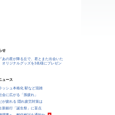
らせ
『あの星が降る丘で、君とまた出会いた
』オリジナルグッズを3名様にプレゼン
ニュース
ラッシュ本格化 駅など混雑
社会に広がる「孫疲れ」
だが疲れる 隠れ疲労対策は
モ新銀行「誕生祭」に盲点
RB理事へ、解任検討を通知か