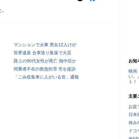
た。
マンションで火事 男女12人けが
世界遺産 合掌造り集落で火災
路上の90代女性が死亡 熱中症か
お知
同乗者不在の救急拒否 市を提訴
映画
い。
「ごみ収集車に人がいる音」通報
ト！
主要
お盆
日本
休み
ドコ
米F