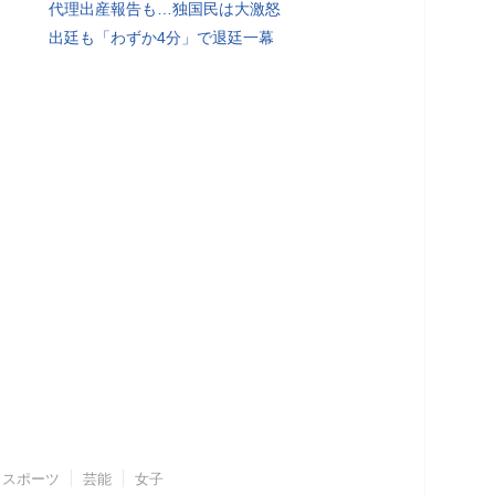
代理出産報告も…独国民は大激怒
出廷も「わずか4分」で退廷一幕
スポーツ
芸能
女子