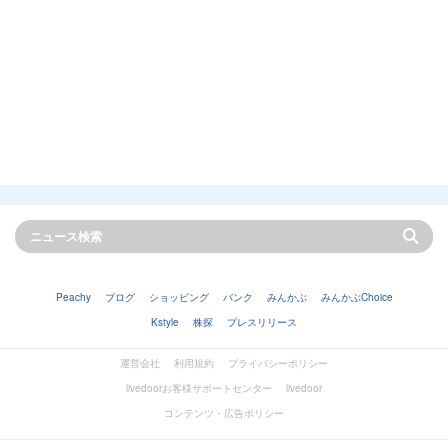
Peachy
ブログ
ショッピング
バンク
みんかぶ
みんかぶChoice
Kstyle
株探
プレスリリース
運営会社
利用規約
プライバシーポリシー
livedoorお客様サポートセンター
livedoor
コンテンツ・広告ポリシー