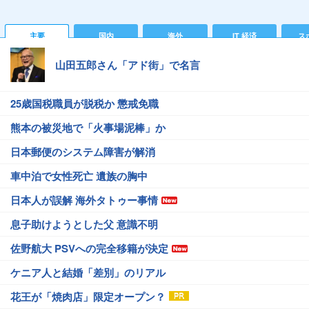
主要
国内
海外
IT 経済
ス
山田五郎さん「アド街」で名言
25歳国税職員が脱税か 懲戒免職
熊本の被災地で「火事場泥棒」か
日本郵便のシステム障害が解消
車中泊で女性死亡 遺族の胸中
日本人が誤解 海外タトゥー事情
息子助けようとした父 意識不明
佐野航大 PSVへの完全移籍が決定
ケニア人と結婚「差別」のリアル
花王が「焼肉店」限定オープン？