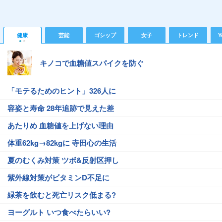
健康
芸能
ゴシップ
女子
トレンド
Y
キノコで血糖値スパイクを防ぐ
「モテるためのヒント」326人に
容姿と寿命 28年追跡で見えた差
あたりめ 血糖値を上げない理由
体重62kg→82kgに 寺田心の生活
夏のむくみ対策 ツボ&反射区押し
紫外線対策がビタミンD不足に
緑茶を飲むと死亡リスク低まる?
ヨーグルト いつ食べたらいい?