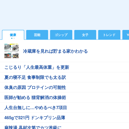
健康
芸能
ゴシップ
女子
トレンド
Y
冷蔵庫を見れば貯まる家かわかる
こじるり「人生最高体重」を更新
夏の寝不足 食事制限でも太る訳
体臭の原因 プロテインの可能性
医師が勧める 猫背解消の体操術
人生台無しに…やめるべき7項目
465gで321円 ドンキプリン品薄
麻辣湯 具材次第でカツ丼級に