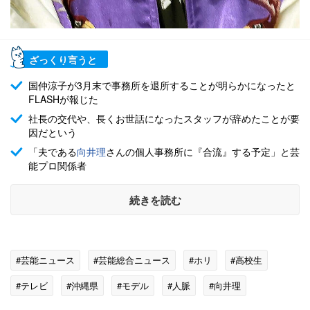
ざっくり言うと
国仲涼子が3月末で事務所を退所することが明らかになったと
FLASHが報じた
社長の交代や、長くお世話になったスタッフが辞めたことが要
因だという
「夫である
向井理
さんの個人事務所に『合流』する予定」と芸
能プロ関係者
続きを読む
#芸能ニュース
#芸能総合ニュース
#ホリ
#高校生
#テレビ
#沖縄県
#モデル
#人脈
#向井理