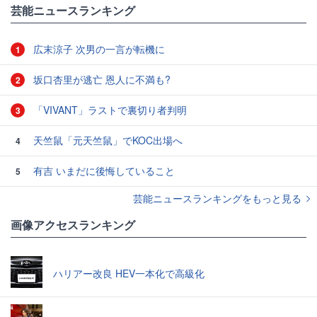
#コロナ
#比嘉愛未
芸能ニュースランキング
広末涼子 次男の一言が転機に
1
坂口杏里が逃亡 恩人に不満も?
2
「VIVANT」ラストで裏切り者判明
3
天竺鼠「元天竺鼠」でKOC出場へ
4
有吉 いまだに後悔していること
5
芸能ニュースランキングをもっと見る
画像アクセスランキング
ハリアー改良 HEV一本化で高級化