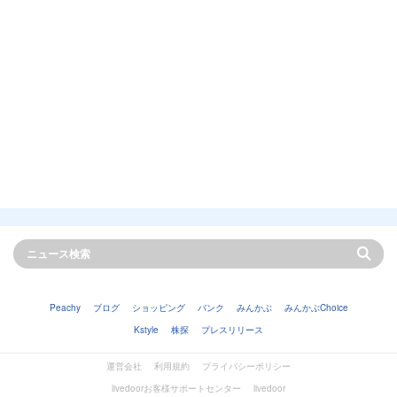
Peachy
ブログ
ショッピング
バンク
みんかぶ
みんかぶChoice
Kstyle
株探
プレスリリース
運営会社
利用規約
プライバシーポリシー
livedoorお客様サポートセンター
livedoor