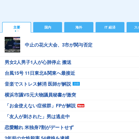
主要
国内
海外
IT 経済
ス
中止の花火大会、3市が関与否定
男女2人男子1人が心肺停止 搬送
台風15号 11日東北&関東へ最接近
音楽でストレス解消 医師が解説
横浜市議VS元大物議員秘書が激突
「お金使えない症候群」FPが解説
「友人が刺された」男は逃走中
恋愛離れ 米独身7割がデートせず
2年前の女性殺害 54歳娘を逮捕