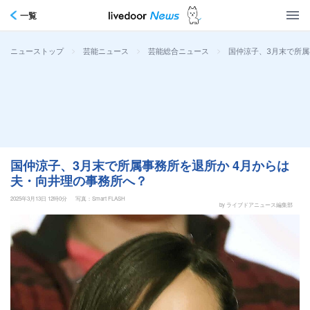
一覧
>
>
>
国仲涼子、3月末で所属
ニューストップ
芸能ニュース
芸能総合ニュース
国仲涼子、3月末で所属事務所を退所か 4月からは
夫・向井理の事務所へ？
2025年3月13日 12時0分
写真：Smart FLASH
by ライブドアニュース編集部