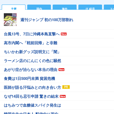
主要
国内
海外
IT 経済
ス
週刊ジャンプ 初の100万部割れ
台風13号、7日に沖縄本島直撃へ
高市内閣へ「戦前回帰」と非難
ちいかわ新グッズ説明文に「闇」
ラーメン店のにんにくの色に騒然
あがり症が治らない本当の理由
食費は1日500円未満 貧困危機
医師が語る汗悩みとの向き合い方
なぜ14回も忌引申請 驚きの結末
はちみつで血糖値スパイク発生は