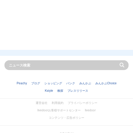
Peachy
ブログ
ショッピング
バンク
みんかぶ
みんかぶChoice
Kstyle
株探
プレスリリース
運営会社
利用規約
プライバシーポリシー
livedoorお客様サポートセンター
livedoor
コンテンツ・広告ポリシー