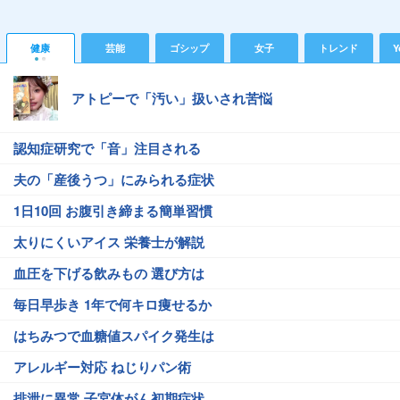
健康
芸能
ゴシップ
女子
トレンド
Y
アトピーで「汚い」扱いされ苦悩
認知症研究で「音」注目される
夫の「産後うつ」にみられる症状
1日10回 お腹引き締まる簡単習慣
太りにくいアイス 栄養士が解説
血圧を下げる飲みもの 選び方は
毎日早歩き 1年で何キロ痩せるか
はちみつで血糖値スパイク発生は
アレルギー対応 ねじりパン術
排泄に異常 子宮体がん初期症状