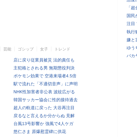
「超
国民
注目
執行
嫌と
ゆう
芸能
ゴシップ
女子
トレンド
バカ
店に戻り従業員被災 法的責任も
主犯格とされる男 無期懲役判決
ポケモン効果で 空港来場者4.5倍
駅で流れた「不適切音声」に声明
NHK性加害者非公表 波紋広がる
韓国サッカー協会に性的接待過去
超人の軌道に戻った 大谷再注目
戻るなと言えるか分からぬ 見解
台風13号影響か 強風で4人ケガ
悠仁さま 原爆慰霊碑に供花