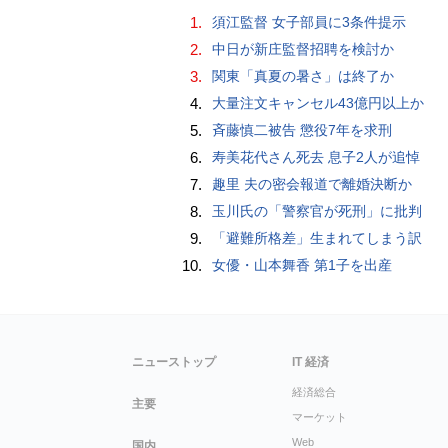
1.
須江監督 女子部員に3条件提示
2.
中日が新庄監督招聘を検討か
3.
関東「真夏の暑さ」は終了か
4.
大量注文キャンセル43億円以上か
5.
斉藤慎二被告 懲役7年を求刑
6.
寿美花代さん死去 息子2人が追悼
7.
趣里 夫の密会報道で離婚決断か
8.
玉川氏の「警察官が死刑」に批判
9.
「避難所格差」生まれてしまう訳
10.
女優・山本舞香 第1子を出産
ニューストップ
IT 経済
経済総合
主要
マーケット
Web
国内