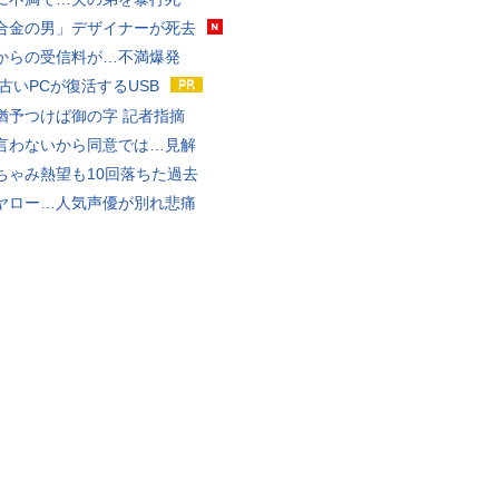
合金の男」デザイナーが死去
からの受信料が…不満爆発
 古いPCが復活するUSB
猶予つけば御の字 記者指摘
言わないから同意では…見解
ちゃみ熱望も10回落ちた過去
ヤロー…人気声優が別れ悲痛