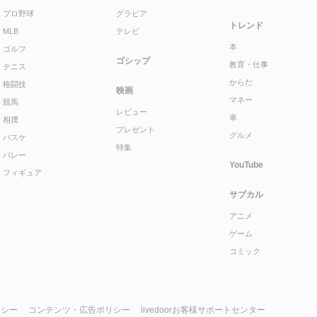
プロ野球
グラビア
トレンド
MLB
テレビ
本
ゴルフ
ゴシップ
教育・仕事
テニス
からだ
格闘技
映画
マネー
競馬
レビュー
車
相撲
プレゼント
グルメ
バスケ
特集
バレー
YouTube
フィギュア
サブカル
アニメ
ゲーム
コミック
リシー
コンテンツ・広告ポリシー
livedoorお客様サポートセンター