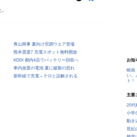
た。
青山商事 夏向け空調ウエア登場
熊本震度7 充電スポット無料開放
KDDI 都内4店でバッテリー回収へ
お知
車内放置の電池 夏に破裂の恐れ
映画
い。
新幹線で充電→テロと誤解される
ト！
主要
20
小学
動き
世紀
態度