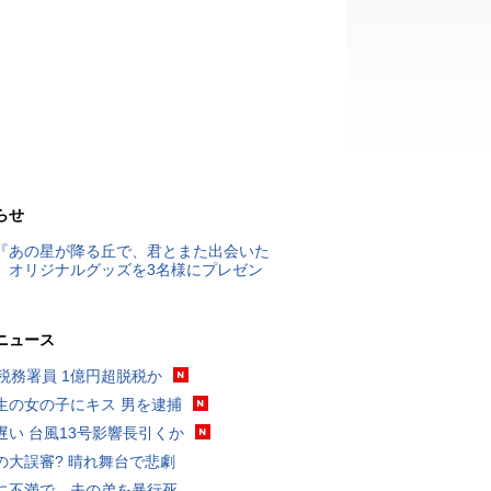
らせ
『あの星が降る丘で、君とまた出会いた
』オリジナルグッズを3名様にプレゼン
ニュース
代税務署員 1億円超脱税か
生の女の子にキス 男を逮捕
遅い 台風13号影響長引くか
の大誤審? 晴れ舞台で悲劇
に不満で…夫の弟を暴行死