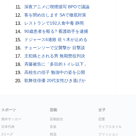
11.
深夜アニメに喫煙描写 BPOで議論
12.
客を閉め出します SAで徹底対策
13.
レストランで192人食中毒 静岡
14.
90歳患者を殴る? 看護助手を逮捕
15.
ドジャース6連敗 佐々木が止める
16.
チェーンソーで父襲撃か 目撃談
17.
主犯格とされる男 無期懲役判決
18.
斉藤被告に「多目的トイレ以下」
19.
高校生の信子 勉強中の姿を公開
20.
歌舞伎俳優 20代女性ひき逃げか
スポーツ
芸能
女子
海外サッカー
芸能総合
恋愛
日本代表
音楽
ライフスタイル
Jリーグ
韓流
ファッション