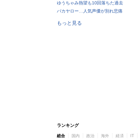
ゆうちゃみ熱望も10回落ちた過去
バカヤロー…人気声優が別れ悲痛
もっと見る
ランキング
総合
国内
政治
海外
経済
IT