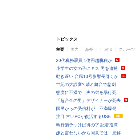
トピックス
主要
国内
海外
IT 経済
スポーツ
20代税務署員 1億円超脱税か
小学生の女の子にキス 男を逮捕
動き遅い 台風13号影響長引くか
世紀の大誤審? 晴れ舞台で悲劇
態度に不満で…夫の弟を暴行死
「超合金の男」デザイナーが死去
国民からの受信料が…不満爆発
注目 古いPCが復活するUSB
執行猶予つけば御の字 記者指摘
嫌と言わないから同意では…見解