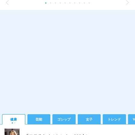
健康
芸能
ゴシップ
女子
トレンド
Y