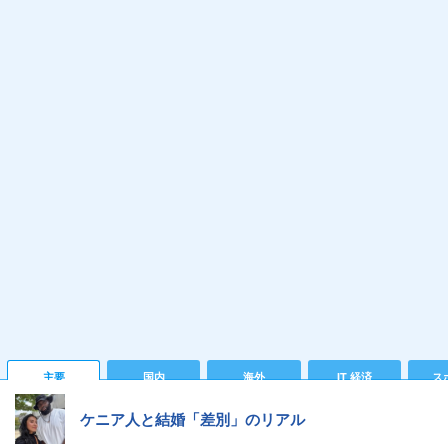
主要
国内
海外
IT 経済
ス
ケニア人と結婚「差別」のリアル