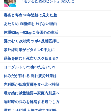
「モテるためのヒント」326人に
容姿と寿命 28年追跡で見えた差
あたりめ 血糖値を上げない理由
体重62kg→82kgに 寺田心の生活
夏のむくみ対策 ツボ&反射区押し
紫外線対策がビタミンD不足に
緑茶を飲むと死亡リスク低まる?
ヨーグルト いつ食べたらいい?
休みだが疲れる 隠れ疲労対策は
内科医が低糖質麺を食べ比べ検証
母が娘に減量強要→家庭内別居へ
睡眠時の悩みを解消する過ごし方
運動より代謝 人体の省エネ戦略