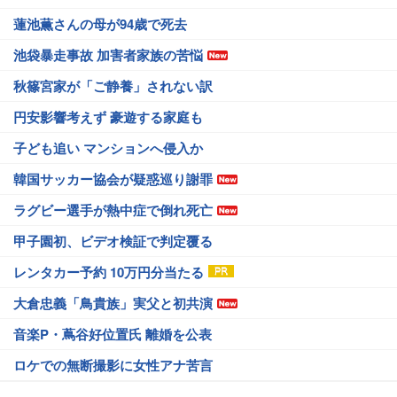
蓮池薫さんの母が94歳で死去
池袋暴走事故 加害者家族の苦悩
秋篠宮家が「ご静養」されない訳
円安影響考えず 豪遊する家庭も
子ども追い マンションへ侵入か
韓国サッカー協会が疑惑巡り謝罪
ラグビー選手が熱中症で倒れ死亡
甲子園初、ビデオ検証で判定覆る
レンタカー予約 10万円分当たる
大倉忠義「鳥貴族」実父と初共演
音楽P・蔦谷好位置氏 離婚を公表
ロケでの無断撮影に女性アナ苦言