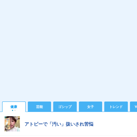
健康
芸能
ゴシップ
女子
トレンド
Y
アトピーで「汚い」扱いされ苦悩