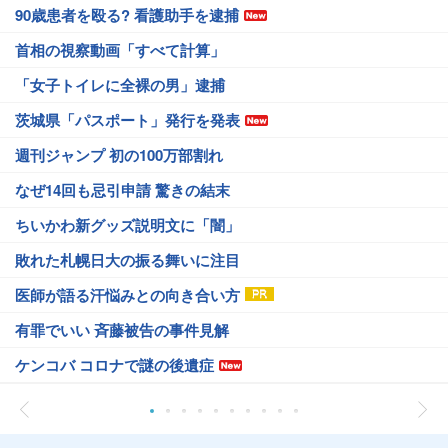
90歳患者を殴る? 看護助手を逮捕
首相の視察動画「すべて計算」
「女子トイレに全裸の男」逮捕
茨城県「パスポート」発行を発表
週刊ジャンプ 初の100万部割れ
なぜ14回も忌引申請 驚きの結末
ちいかわ新グッズ説明文に「闇」
敗れた札幌日大の振る舞いに注目
医師が語る汗悩みとの向き合い方
有罪でいい 斉藤被告の事件見解
ケンコバ コロナで謎の後遺症