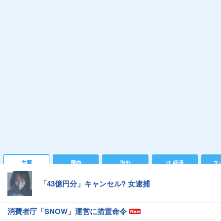
主要
国内
海外
IT 経済
ス
「43億円分」キャンセル? 女逮捕
消費者庁「SNOW」運営に措置命令