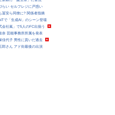
づらい セルフレジに戸惑い
も冨安ら同僚に? 関係者指摘
VANTで「生成AI」のシーン登場
式会社嵐」で5人のFC出揃う
佳奈 芸能事務所所属を発表
保佳代子 男性に貢いだ過去
五郎さん アド街最後の出演