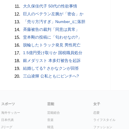
11.
大久保佳代子 50代の性欲事情
12.
巨人のベテラン左腕が「密会」か
13.
「売り方汚すぎ」Number_iに落胆
14.
斉藤被告の裁判「同意は異常」
15.
堂本剛の投稿に「匂わせなの?」
16.
脱輪したトラック発見 男性死亡
17.
1.5億円受け取りか 国税職員処分
18.
銀メダリスト 本多灯被告を起訴
19.
結婚してる? さかなクンが回答
20.
三山凌輝 公私ともにピンチへ?
スポーツ
芸能
女子
海外サッカー
芸能総合
恋愛
日本代表
音楽
ライフスタイル
Jリーグ
韓流
ファッション