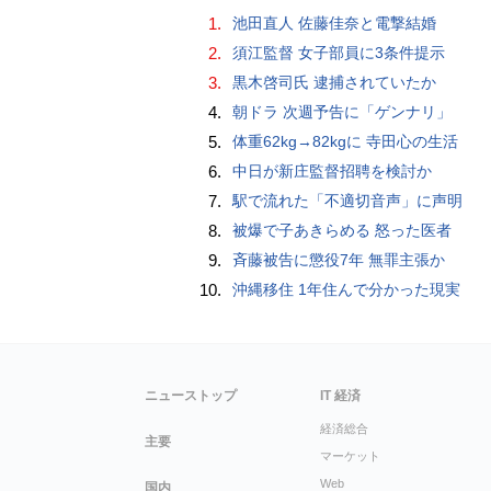
1.
池田直人 佐藤佳奈と電撃結婚
2.
須江監督 女子部員に3条件提示
3.
黒木啓司氏 逮捕されていたか
4.
朝ドラ 次週予告に「ゲンナリ」
5.
体重62kg→82kgに 寺田心の生活
6.
中日が新庄監督招聘を検討か
7.
駅で流れた「不適切音声」に声明
8.
被爆で子あきらめる 怒った医者
9.
斉藤被告に懲役7年 無罪主張か
10.
沖縄移住 1年住んで分かった現実
ニューストップ
IT 経済
経済総合
主要
マーケット
Web
国内