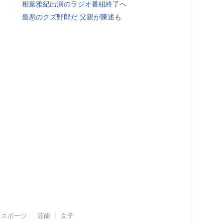
相葉雅紀出演のラジオ番組終了へ
最悪のクズ野郎だ 父親が陳述も
スポーツ
芸能
女子