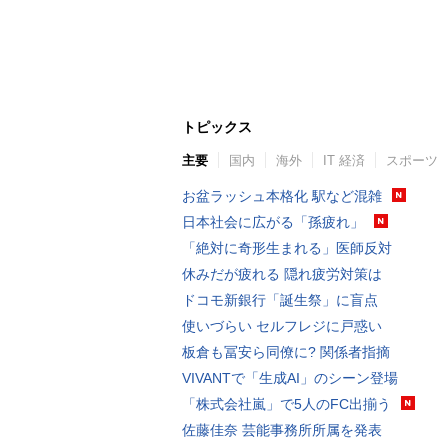
トピックス
主要
国内
海外
IT 経済
スポーツ
お盆ラッシュ本格化 駅など混雑
日本社会に広がる「孫疲れ」
「絶対に奇形生まれる」医師反対
休みだが疲れる 隠れ疲労対策は
ドコモ新銀行「誕生祭」に盲点
使いづらい セルフレジに戸惑い
板倉も冨安ら同僚に? 関係者指摘
VIVANTで「生成AI」のシーン登場
「株式会社嵐」で5人のFC出揃う
佐藤佳奈 芸能事務所所属を発表