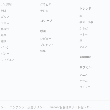
プロ野球
グラビア
トレンド
MLB
テレビ
本
ゴルフ
ゴシップ
教育・仕事
テニス
からだ
格闘技
映画
マネー
競馬
レビュー
車
相撲
プレゼント
グルメ
バスケ
特集
バレー
YouTube
フィギュア
サブカル
アニメ
ゲーム
コミック
リシー
コンテンツ・広告ポリシー
livedoorお客様サポートセンター