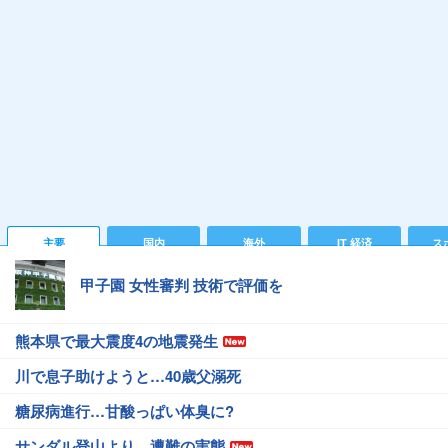
主要
国内
海外
IT 経済
ス
甲子園 女性審判 技術で評価を
熊本県で最大震度4の地震発生
川で息子助けようと…40歳父溺死
糖尿病進行…甘酸っぱい体臭に?
サンダル登山より…遭難の実態