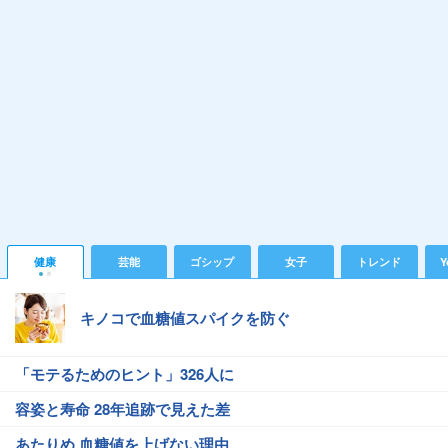
健康
芸能
ゴシップ
女子
トレンド
Y
キノコで血糖値スパイクを防ぐ
「モテるためのヒント」326人に
容姿と寿命 28年追跡で見えた差
あたりめ 血糖値を上げない理由