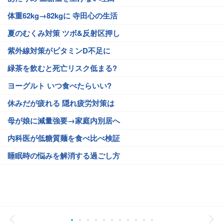
体重62kg→82kgに 寺田心の生活
夏のむくみ対策 ツボ&反射区押し
紫外線対策がビタミンD不足に
緑茶を飲むと死亡リスク低まる?
ヨーグルト いつ食べたらいい?
休みだが疲れる 隠れ疲労対策は
母が娘に減量強要→家庭内別居へ
内科医が低糖質麺を食べ比べ検証
睡眠時の悩みを解消する過ごし方