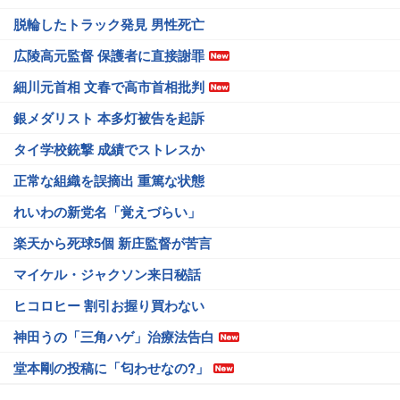
脱輪したトラック発見 男性死亡
広陵高元監督 保護者に直接謝罪
細川元首相 文春で高市首相批判
銀メダリスト 本多灯被告を起訴
タイ学校銃撃 成績でストレスか
正常な組織を誤摘出 重篤な状態
れいわの新党名「覚えづらい」
楽天から死球5個 新庄監督が苦言
マイケル・ジャクソン来日秘話
ヒコロヒー 割引お握り買わない
神田うの「三角ハゲ」治療法告白
堂本剛の投稿に「匂わせなの?」