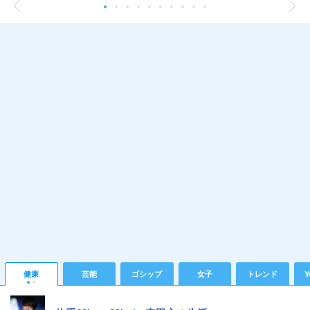
健康
芸能
ゴシップ
女子
トレンド
Y