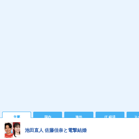
主要
国内
海外
IT 経済
ス
池田直人 佐藤佳奈と電撃結婚