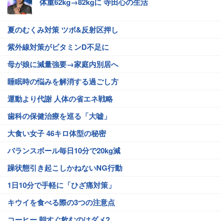
体重62kg→82kgに 寺田心の生活
夏のむくみ対策 ツボ&反射区押し
紫外線対策がビタミンD不足に
母が娘に減量強要→家庭内別居へ
睡眠時の悩みを解消する過ごし方
運動より代謝 人体の省エネ戦略
歯科の保健治療を巡る「大嘘」
大食い女子 46キロ体型の秘密
バランスボール毎日10分で20kg減
躁状態引き起こしかねないNG行動
1日10分で手軽に「ひざ痛対策」
キウイを食べる際の3つの注意点
コーヒー 朝すぐ飲むのはダメ?