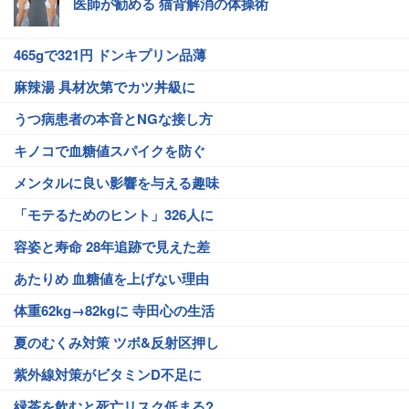
医師が勧める 猫背解消の体操術
465gで321円 ドンキプリン品薄
麻辣湯 具材次第でカツ丼級に
うつ病患者の本音とNGな接し方
キノコで血糖値スパイクを防ぐ
メンタルに良い影響を与える趣味
「モテるためのヒント」326人に
容姿と寿命 28年追跡で見えた差
あたりめ 血糖値を上げない理由
体重62kg→82kgに 寺田心の生活
夏のむくみ対策 ツボ&反射区押し
紫外線対策がビタミンD不足に
緑茶を飲むと死亡リスク低まる?