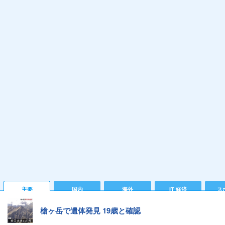
主要
国内
海外
IT 経済
ス
槍ヶ岳で遺体発見 19歳と確認