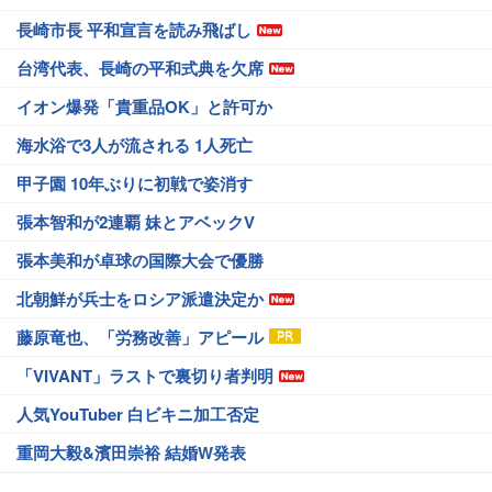
長崎市長 平和宣言を読み飛ばし
台湾代表、長崎の平和式典を欠席
イオン爆発「貴重品OK」と許可か
海水浴で3人が流される 1人死亡
甲子園 10年ぶりに初戦で姿消す
張本智和が2連覇 妹とアベックV
張本美和が卓球の国際大会で優勝
北朝鮮が兵士をロシア派遣決定か
藤原竜也、「労務改善」アピール
「VIVANT」ラストで裏切り者判明
人気YouTuber 白ビキニ加工否定
重岡大毅&濱田崇裕 結婚W発表