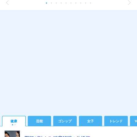
健康
芸能
ゴシップ
女子
トレンド
Y