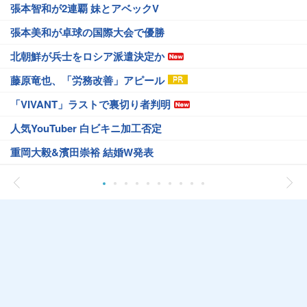
張本智和が2連覇 妹とアベックV
張本美和が卓球の国際大会で優勝
北朝鮮が兵士をロシア派遣決定か
藤原竜也、「労務改善」アピール
「VIVANT」ラストで裏切り者判明
人気YouTuber 白ビキニ加工否定
重岡大毅&濱田崇裕 結婚W発表