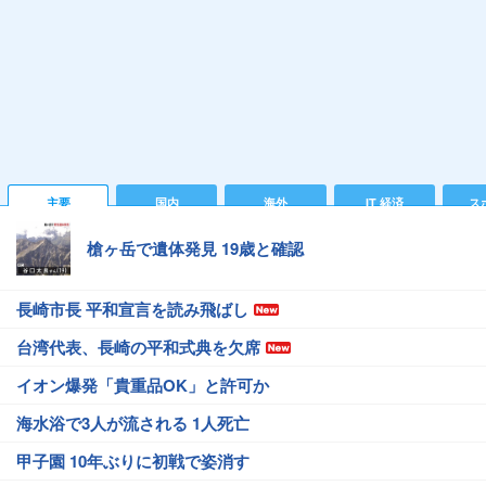
主要
国内
海外
IT 経済
ス
槍ヶ岳で遺体発見 19歳と確認
長崎市長 平和宣言を読み飛ばし
台湾代表、長崎の平和式典を欠席
イオン爆発「貴重品OK」と許可か
海水浴で3人が流される 1人死亡
甲子園 10年ぶりに初戦で姿消す