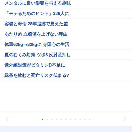
メンタルに良い影響を与える趣味
「モテるためのヒント」326人に
容姿と寿命 28年追跡で見えた差
あたりめ 血糖値を上げない理由
体重62kg→82kgに 寺田心の生活
夏のむくみ対策 ツボ&反射区押し
紫外線対策がビタミンD不足に
緑茶を飲むと死亡リスク低まる?