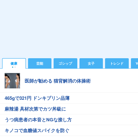
健康
芸能
ゴシップ
女子
トレンド
Y
医師が勧める 猫背解消の体操術
465gで321円 ドンキプリン品薄
麻辣湯 具材次第でカツ丼級に
うつ病患者の本音とNGな接し方
キノコで血糖値スパイクを防ぐ