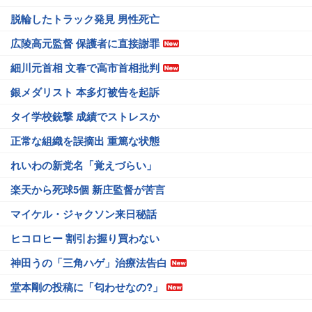
脱輪したトラック発見 男性死亡
広陵高元監督 保護者に直接謝罪
細川元首相 文春で高市首相批判
銀メダリスト 本多灯被告を起訴
タイ学校銃撃 成績でストレスか
正常な組織を誤摘出 重篤な状態
れいわの新党名「覚えづらい」
楽天から死球5個 新庄監督が苦言
マイケル・ジャクソン来日秘話
ヒコロヒー 割引お握り買わない
神田うの「三角ハゲ」治療法告白
堂本剛の投稿に「匂わせなの?」