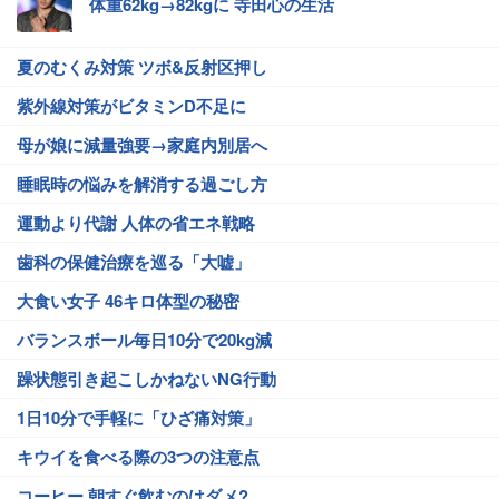
体重62kg→82kgに 寺田心の生活
夏のむくみ対策 ツボ&反射区押し
紫外線対策がビタミンD不足に
母が娘に減量強要→家庭内別居へ
睡眠時の悩みを解消する過ごし方
運動より代謝 人体の省エネ戦略
歯科の保健治療を巡る「大嘘」
大食い女子 46キロ体型の秘密
バランスボール毎日10分で20kg減
躁状態引き起こしかねないNG行動
1日10分で手軽に「ひざ痛対策」
キウイを食べる際の3つの注意点
コーヒー 朝すぐ飲むのはダメ?