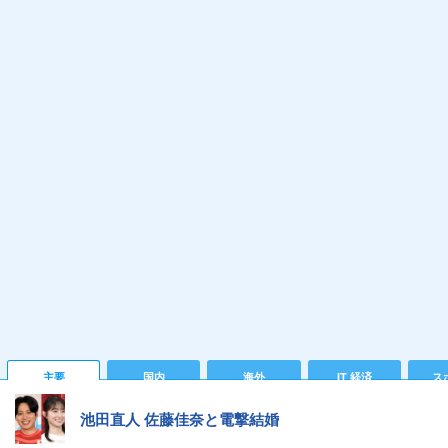
主要
国内
海外
IT 経済
ス
池田直人 佐藤佳奈と電撃結婚