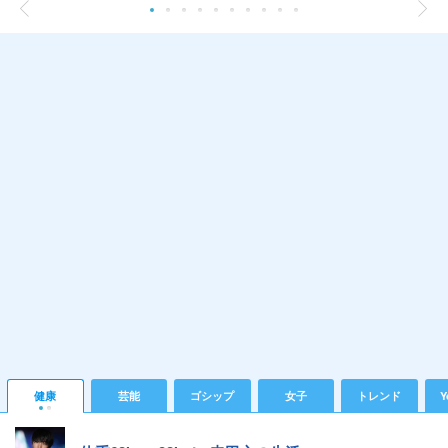
健康
芸能
ゴシップ
女子
トレンド
Y