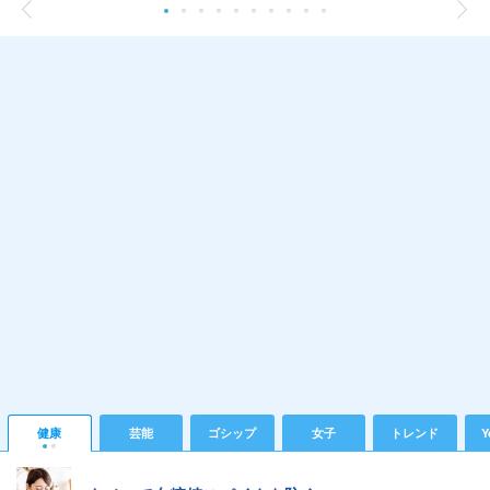
健康
芸能
ゴシップ
女子
トレンド
Y