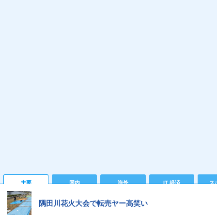
主要
国内
海外
IT 経済
ス
隅田川花火大会で転売ヤー高笑い