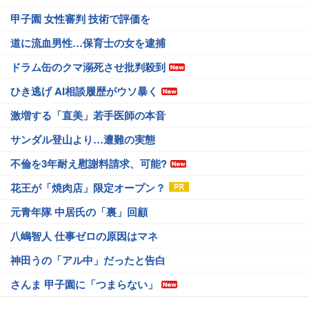
甲子園 女性審判 技術で評価を
道に流血男性…保育士の女を逮捕
ドラム缶のクマ溺死させ批判殺到
ひき逃げ AI相談履歴がウソ暴く
激増する「直美」若手医師の本音
サンダル登山より…遭難の実態
不倫を3年耐え慰謝料請求、可能?
花王が「焼肉店」限定オープン？
元青年隊 中居氏の「裏」回顧
八嶋智人 仕事ゼロの原因はマネ
神田うの「アル中」だったと告白
さんま 甲子園に「つまらない」