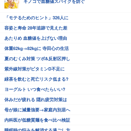
キノコで血糖値スパイクを防ぐ
「モテるためのヒント」326人に
容姿と寿命 28年追跡で見えた差
あたりめ 血糖値を上げない理由
体重62kg→82kgに 寺田心の生活
夏のむくみ対策 ツボ&反射区押し
紫外線対策がビタミンD不足に
緑茶を飲むと死亡リスク低まる?
ヨーグルト いつ食べたらいい?
休みだが疲れる 隠れ疲労対策は
母が娘に減量強要→家庭内別居へ
内科医が低糖質麺を食べ比べ検証
睡眠時の悩みを解消する過ごし方