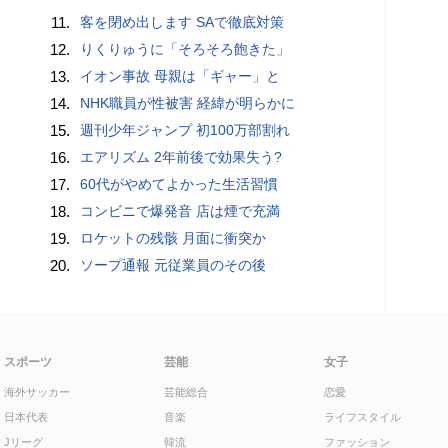
11.
客を閉め出します SAで徹底対策
12.
りくりゅうに「そろそろ飽きた」
13.
イオン事故 母親は「ギャー」と
14.
NHK職員が性被害 経緯が明らかに
15.
週刊少年ジャンプ 初100万部割れ
16.
エアリズム 2年前後で効果失う?
17.
60代がやめてよかった生活習慣
18.
コンビニで爆発音 店は煙で充満
19.
ロケットの残骸 月面に衝突か
20.
ソープ通報 元従業員のその後
スポーツ
芸能
女子
海外サッカー
芸能総合
恋愛
日本代表
音楽
ライフスタイル
Jリーグ
韓流
ファッション