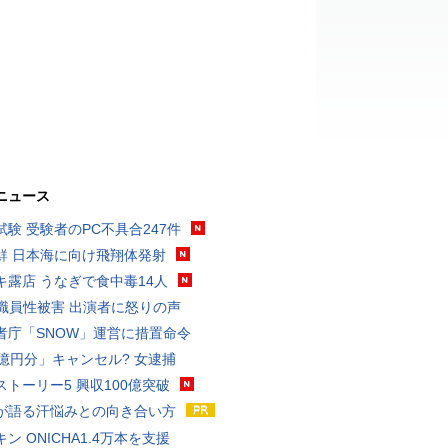
ニュース
試験 受験者のPC不具合247件
鮮 日本海に向け飛翔体発射
キ露店 うなぎで食中毒14人
K職員性被害 出演者に怒りの声
者庁「SNOW」運営に措置命令
3億円分」キャンセル? 女逮捕
ストーリー5 興収100億突破
が語る汗悩みとの向き合い方
ン ONICHA1.4万本を支援