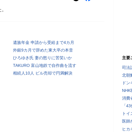
た。
遺族年金 申請から受給まで4カ月
外銀9カ月で辞めた東大卒の本音
ひろゆき氏 妻の怒りに苦笑いか
主要
TAKURO 富山地鉄で自作曲を流す
司法
相続人10人 ビル売却で円満解決
北朝
ドン
NH
消費
「4
トイ
医師
ヒカキ