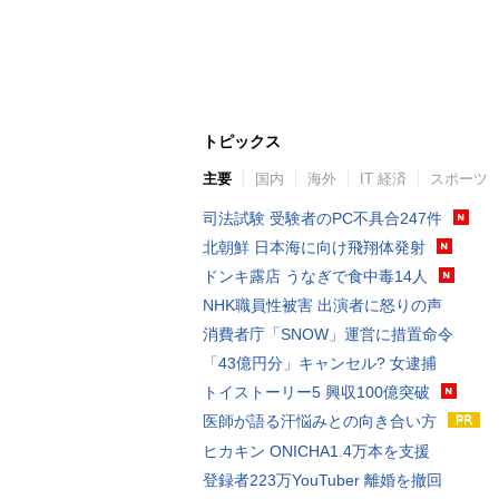
トピックス
主要
国内
海外
IT 経済
スポーツ
司法試験 受験者のPC不具合247件
北朝鮮 日本海に向け飛翔体発射
ドンキ露店 うなぎで食中毒14人
NHK職員性被害 出演者に怒りの声
消費者庁「SNOW」運営に措置命令
「43億円分」キャンセル? 女逮捕
トイストーリー5 興収100億突破
医師が語る汗悩みとの向き合い方
ヒカキン ONICHA1.4万本を支援
登録者223万YouTuber 離婚を撤回