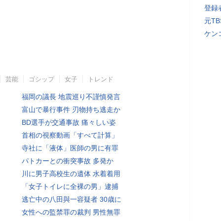
登録者
元T
ケン
芸能
ゴシップ
女子
トレンド
福岡の議長 地震巡り不謹慎発言
富山で暴行事件 刃物持ち逃走か
BD選手が交通事故 痛々しい姿
首相の視察動画「すべて計算」
寺社に「液体」医師の男に有罪
パトカーとの衝突事故 多発か
川に男子高校生の遺体 水着着用
「女子トイレに全裸の男」逮捕
逃亡中の八田與一容疑者 30歳に
女性への監禁罪の裁判 男性無罪