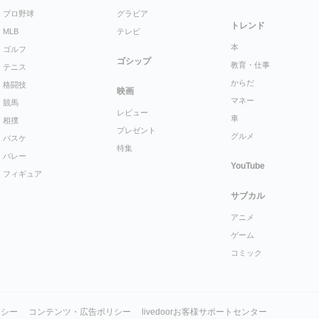
プロ野球
グラビア
トレンド
MLB
テレビ
本
ゴルフ
ゴシップ
教育・仕事
テニス
からだ
格闘技
映画
マネー
競馬
レビュー
車
相撲
プレゼント
グルメ
バスケ
特集
バレー
YouTube
フィギュア
サブカル
アニメ
ゲーム
コミック
リシー
コンテンツ・広告ポリシー
livedoorお客様サポートセンター