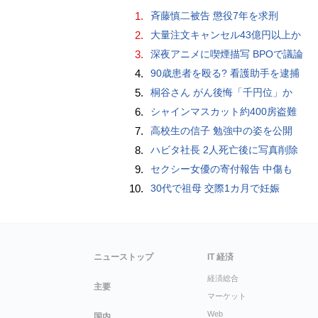
1.
斉藤慎二被告 懲役7年を求刑
2.
大量注文キャンセル43億円以上か
3.
深夜アニメに喫煙描写 BPOで議論
4.
90歳患者を殴る? 看護助手を逮捕
5.
桐谷さん がん後悔「千円位」か
6.
シャインマスカット約400房盗難
7.
高校生の信子 勉強中の姿を公開
8.
ハビタ社長 2人死亡後に写真削除
9.
セクシー女優の寄付報告 中傷も
10.
30代で祖母 交際1カ月で妊娠
ニューストップ
IT 経済
経済総合
主要
マーケット
Web
国内