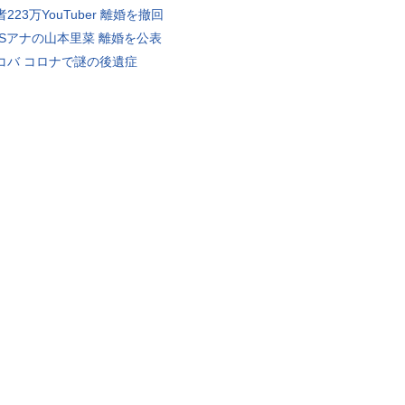
223万YouTuber 離婚を撤回
BSアナの山本里菜 離婚を公表
コバ コロナで謎の後遺症