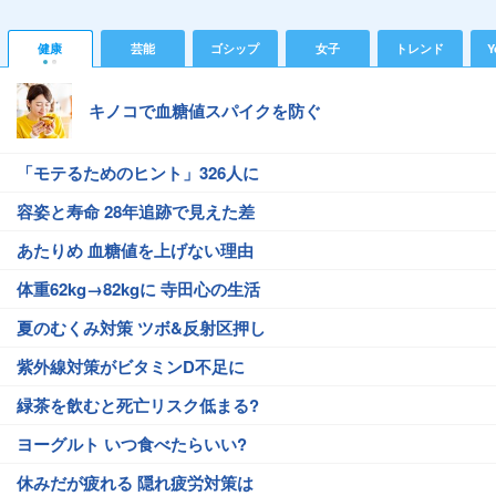
健康
芸能
ゴシップ
女子
トレンド
Y
キノコで血糖値スパイクを防ぐ
「モテるためのヒント」326人に
容姿と寿命 28年追跡で見えた差
あたりめ 血糖値を上げない理由
体重62kg→82kgに 寺田心の生活
夏のむくみ対策 ツボ&反射区押し
紫外線対策がビタミンD不足に
緑茶を飲むと死亡リスク低まる?
ヨーグルト いつ食べたらいい?
休みだが疲れる 隠れ疲労対策は