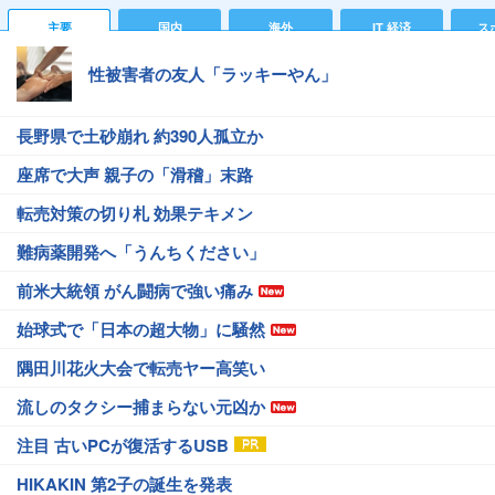
主要
国内
海外
IT 経済
ス
性被害者の友人「ラッキーやん」
長野県で土砂崩れ 約390人孤立か
座席で大声 親子の「滑稽」末路
転売対策の切り札 効果テキメン
難病薬開発へ「うんちください」
前米大統領 がん闘病で強い痛み
始球式で「日本の超大物」に騒然
隅田川花火大会で転売ヤー高笑い
流しのタクシー捕まらない元凶か
注目 古いPCが復活するUSB
HIKAKIN 第2子の誕生を発表