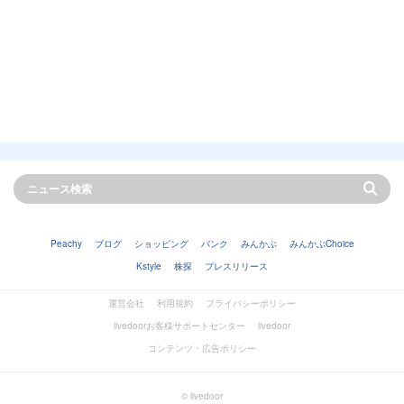
Peachy
ブログ
ショッピング
バンク
みんかぶ
みんかぶChoice
Kstyle
株探
プレスリリース
運営会社
利用規約
プライバシーポリシー
livedoorお客様サポートセンター
livedoor
コンテンツ・広告ポリシー
© livedoor