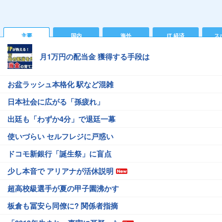
主要
国内
海外
IT 経済
ス
月1万円の配当金 獲得する手段は
お盆ラッシュ本格化 駅など混雑
日本社会に広がる「孫疲れ」
出廷も「わずか4分」で退廷一幕
使いづらい セルフレジに戸惑い
ドコモ新銀行「誕生祭」に盲点
少し本音で アリアナが活休説明
超高校級選手が夏の甲子園沸かす
板倉も冨安ら同僚に? 関係者指摘