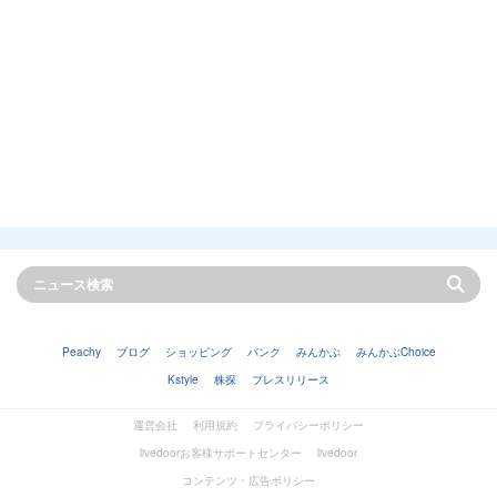
Peachy
ブログ
ショッピング
バンク
みんかぶ
みんかぶChoice
Kstyle
株探
プレスリリース
運営会社
利用規約
プライバシーポリシー
livedoorお客様サポートセンター
livedoor
コンテンツ・広告ポリシー