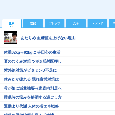
健康
芸能
ゴシップ
女子
トレンド
Y
あたりめ 血糖値を上げない理由
体重62kg→82kgに 寺田心の生活
夏のむくみ対策 ツボ&反射区押し
紫外線対策がビタミンD不足に
休みだが疲れる 隠れ疲労対策は
母が娘に減量強要→家庭内別居へ
睡眠時の悩みを解消する過ごし方
運動より代謝 人体の省エネ戦略