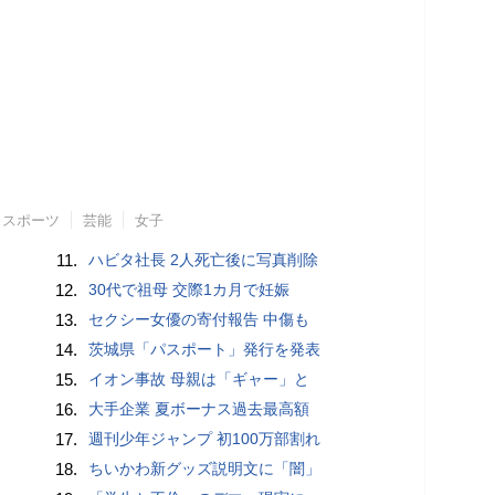
スポーツ
芸能
女子
11.
ハビタ社長 2人死亡後に写真削除
12.
30代で祖母 交際1カ月で妊娠
13.
セクシー女優の寄付報告 中傷も
14.
茨城県「パスポート」発行を発表
15.
イオン事故 母親は「ギャー」と
16.
大手企業 夏ボーナス過去最高額
17.
週刊少年ジャンプ 初100万部割れ
18.
ちいかわ新グッズ説明文に「闇」