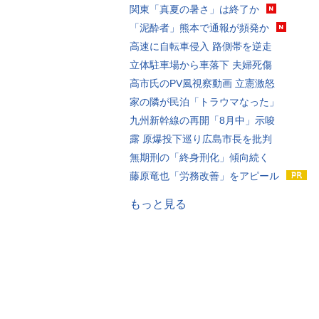
関東「真夏の暑さ」は終了か
「泥酔者」熊本で通報が頻発か
高速に自転車侵入 路側帯を逆走
立体駐車場から車落下 夫婦死傷
高市氏のPV風視察動画 立憲激怒
家の隣が民泊「トラウマなった」
九州新幹線の再開「8月中」示唆
露 原爆投下巡り広島市長を批判
無期刑の「終身刑化」傾向続く
藤原竜也「労務改善」をアピール
もっと見る