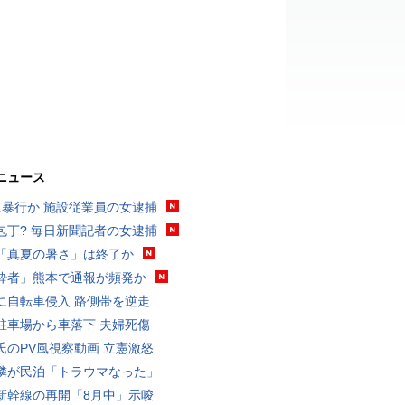
ニュース
に暴行か 施設従業員の女逮捕
包丁? 毎日新聞記者の女逮捕
「真夏の暑さ」は終了か
酔者」熊本で通報が頻発か
に自転車侵入 路側帯を逆走
駐車場から車落下 夫婦死傷
氏のPV風視察動画 立憲激怒
隣が民泊「トラウマなった」
新幹線の再開「8月中」示唆