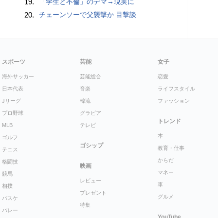
19.
「学生と不倫」のデマ→現実に
20.
チェーンソーで父襲撃か 目撃談
スポーツ
芸能
女子
海外サッカー
芸能総合
恋愛
日本代表
音楽
ライフスタイル
Jリーグ
韓流
ファッション
プロ野球
グラビア
トレンド
MLB
テレビ
本
ゴルフ
ゴシップ
教育・仕事
テニス
からだ
格闘技
映画
マネー
競馬
レビュー
車
相撲
プレゼント
グルメ
バスケ
特集
バレー
YouTube