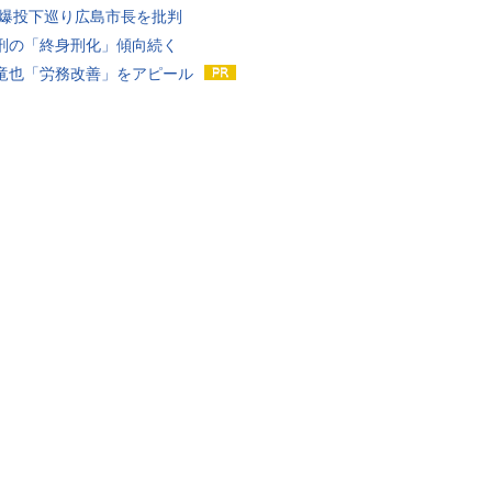
原爆投下巡り広島市長を批判
刑の「終身刑化」傾向続く
竜也「労務改善」をアピール