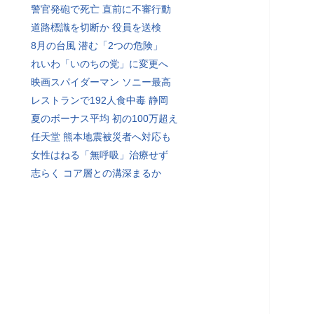
警官発砲で死亡 直前に不審行動
道路標識を切断か 役員を送検
8月の台風 潜む「2つの危険」
れいわ「いのちの党」に変更へ
映画スパイダーマン ソニー最高
レストランで192人食中毒 静岡
夏のボーナス平均 初の100万超え
任天堂 熊本地震被災者へ対応も
女性はねる「無呼吸」治療せず
志らく コア層との溝深まるか