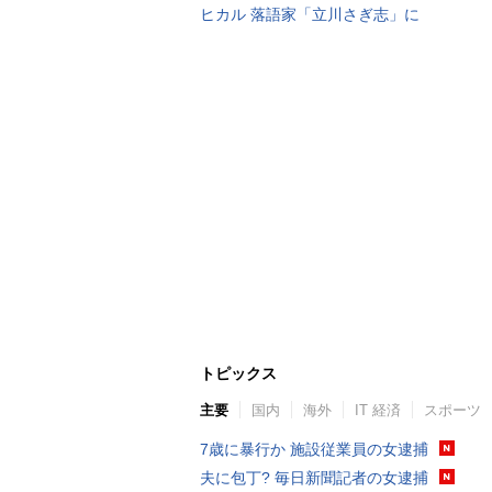
ヒカル 落語家「立川さぎ志」に
トピックス
主要
国内
海外
IT 経済
スポーツ
7歳に暴行か 施設従業員の女逮捕
夫に包丁? 毎日新聞記者の女逮捕