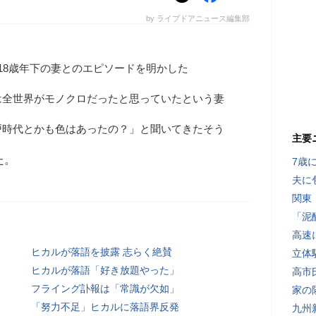
by ライブドアニュース編集部
18歳年下の妻とのエピソードを明かした
は全世界がモノクロだったと思っていたという妻
戸時代とかも色はあったの？」と聞いてきたそう
主要
た。
7歳
夫に
関東
「泥
高速
ヒカルが落語を披露 志らく絶賛
立体
ヒカルが落語「好き放題やった」
高市
フライング訃報は「常識が欠如」
家の
「努力不足」ヒカルに落語界反発
九州