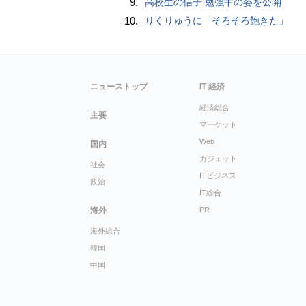
9.
高校生の信子 勉強中の姿を公開
10.
りくりゅうに「そろそろ飽きた」
ニューストップ
IT 経済
経済総合
主要
マーケット
Web
国内
ガジェット
社会
ITビジネス
政治
IT総合
海外
PR
海外総合
韓国
中国