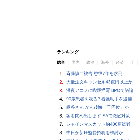
ランキング
総合
国内
政治
海外
経済
IT
1.
斉藤慎二被告 懲役7年を求刑
2.
大量注文キャンセル43億円以上か
3.
深夜アニメに喫煙描写 BPOで議論
4.
90歳患者を殴る? 看護助手を逮捕
5.
桐谷さん がん後悔「千円位」か
6.
客を閉め出します SAで徹底対策
7.
シャインマスカット約400房盗難
8.
中日が新庄監督招聘を検討か