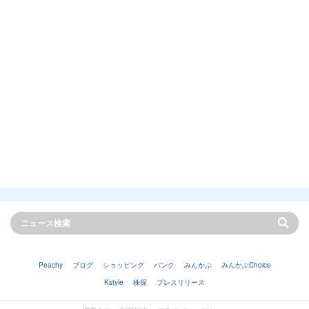
Peachy
ブログ
ショッピング
バンク
みんかぶ
みんかぶChoice
Kstyle
株探
プレスリリース