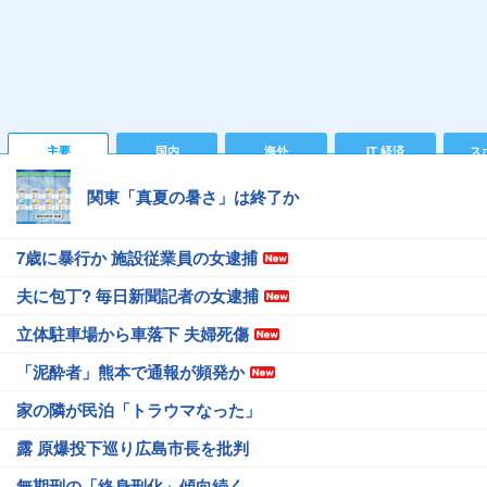
主要
国内
海外
IT 経済
ス
関東「真夏の暑さ」は終了か
7歳に暴行か 施設従業員の女逮捕
夫に包丁? 毎日新聞記者の女逮捕
立体駐車場から車落下 夫婦死傷
「泥酔者」熊本で通報が頻発か
家の隣が民泊「トラウマなった」
露 原爆投下巡り広島市長を批判
無期刑の「終身刑化」傾向続く