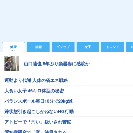
健康
芸能
ゴシップ
女子
トレンド
Y
山口達也 8年ぶり楽器姿に感涙か
運動より代謝 人体の省エネ戦略
大食い女子 46キロ体型の秘密
バランスボール毎日10分で20kg減
躁状態引き起こしかねないNG行動
アトピーで「汚い」扱いされ苦悩
認知症研究で「音」注目される