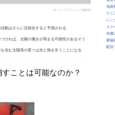
池袋
by ライブドアニュース編集部
ケニ
レン
スク
の活動はさらに活発化すると予測される
俳優
ぶつければ、太陽の働きが弱まる可能性があるそう
森脇
配信
球を含む太陽系の星々は光と熱を失うことになる
消すことは可能なのか？
）