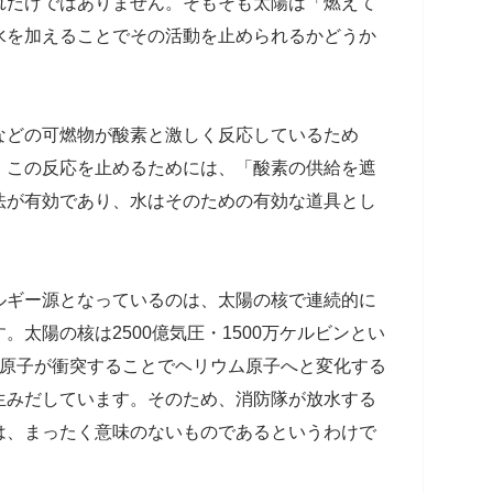
れだけではありません。そもそも太陽は「燃えて
水を加えることでその活動を止められるかどうか
などの可燃物が酸素と激しく反応しているため
。この反応を止めるためには、「酸素の供給を遮
法が有効であり、水はそのための有効な道具とし
ルギー源となっているのは、太陽の核で連続的に
太陽の核は2500億気圧・1500万ケルビンとい
素原子が衝突することでヘリウム原子へと変化する
生みだしています。そのため、消防隊が放水する
は、まったく意味のないものであるというわけで