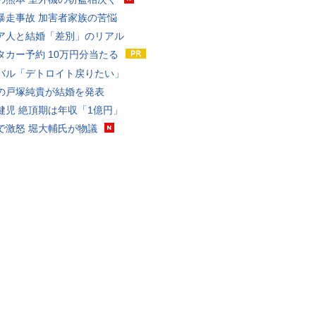
暴走事故 加害者家族の苦悩
ア人と結婚「差別」のリアル
タカー予約 10万円分当たる
バル「デトロイト戻りたい」
の戸塚純貴が結婚を発表
健児 絶頂期は年収「1億円」
で激怒 堀大輔氏が物議