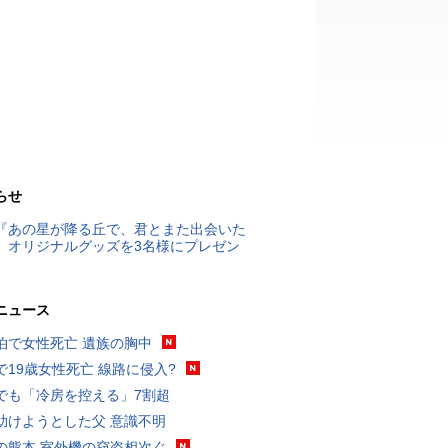
らせ
『あの星が降る丘で、君とまた出会いた
』オリジナルグッズを3名様にプレゼン
ニュース
泊で女性死亡 遺族の胸中
で19歳女性死亡 線路に侵入?
でも「冷房を控える」7割超
助けようとした父 意識不明
の熊本 室外機の窃盗相次ぐ