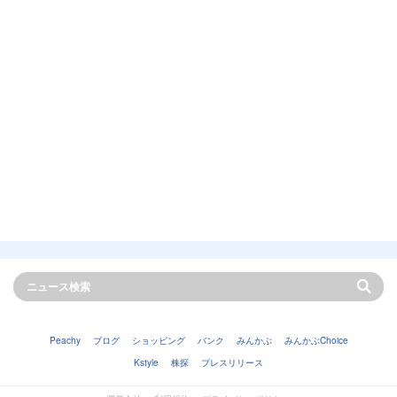
Peachy
ブログ
ショッピング
バンク
みんかぶ
みんかぶChoice
Kstyle
株探
プレスリリース