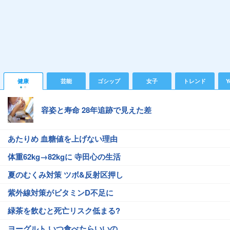
健康
芸能
ゴシップ
女子
トレンド
Y
容姿と寿命 28年追跡で見えた差
あたりめ 血糖値を上げない理由
体重62kg→82kgに 寺田心の生活
夏のむくみ対策 ツボ&反射区押し
紫外線対策がビタミンD不足に
緑茶を飲むと死亡リスク低まる?
ヨーグルト いつ食べたらいいの