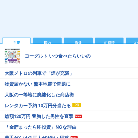
主要
国内
海外
IT 経済
ス
ヨーグルト いつ食べたらいいの
大阪メトロの列車で「煙が充満」
物資届かない 熊本地震で問題に
大阪の一等地に廃墟化した商店街
レンタカー予約 10万円分当たる
総額120万円 豊胸した男性を直撃
「金貯まったら即投資」NGな理由
若手だらけの巨人がV争い 困惑