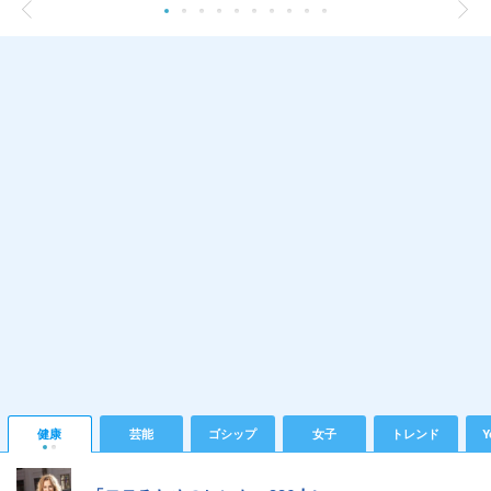
健康
芸能
ゴシップ
女子
トレンド
Y