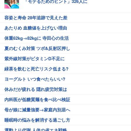
「モテるためのヒント」326人に
容姿と寿命 28年追跡で見えた差
あたりめ 血糖値を上げない理由
体重62kg→82kgに 寺田心の生活
夏のむくみ対策 ツボ&反射区押し
紫外線対策がビタミンD不足に
緑茶を飲むと死亡リスク低まる?
ヨーグルト いつ食べたらいい?
休みだが疲れる 隠れ疲労対策は
内科医が低糖質麺を食べ比べ検証
母が娘に減量強要→家庭内別居へ
睡眠時の悩みを解消する過ごし方
運動より代謝 人体の省エネ戦略