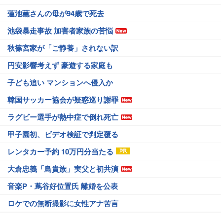
蓮池薫さんの母が94歳で死去
池袋暴走事故 加害者家族の苦悩
秋篠宮家が「ご静養」されない訳
円安影響考えず 豪遊する家庭も
子ども追い マンションへ侵入か
韓国サッカー協会が疑惑巡り謝罪
ラグビー選手が熱中症で倒れ死亡
甲子園初、ビデオ検証で判定覆る
レンタカー予約 10万円分当たる
大倉忠義「鳥貴族」実父と初共演
音楽P・蔦谷好位置氏 離婚を公表
ロケでの無断撮影に女性アナ苦言