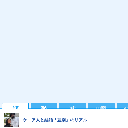
主要
国内
海外
IT 経済
ス
ケニア人と結婚「差別」のリアル