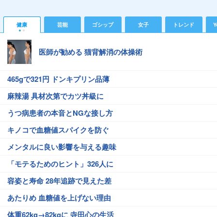
健康
芸能
ゴシップ
女子
トレンド
Y
医師が勧める 猫背解消の体操術
465gで321円 ドンキプリン品薄
麻辣湯 具材次第でカツ丼級に
うつ病患者の本音とNGな接し方
キノコで血糖値スパイクを防ぐ
メンタルに良い影響を与える趣味
「モテるためのヒント」326人に
容姿と寿命 28年追跡で見えた差
あたりめ 血糖値を上げない理由
体重62kg→82kgに 寺田心の生活