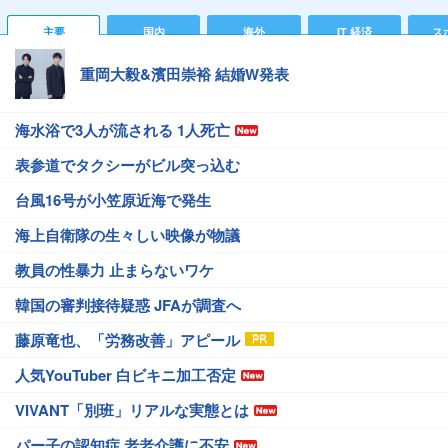
主要
国内
海外
IT 経済
ス
重岡大毅&濱田崇裕 結婚W発表
海水浴で3人が流される 1人死亡
表参道でタクシーがビル突っ込む
台風16号が小笠原近海で発生
海上自衛隊の生々しい映像が物議
教員の性暴力 止まらないワケ
韓国の審判接待疑惑 JFAが調査へ
藤原竜也、「労務改善」アピール
人気YouTuber 白ビキニ加工否定
VIVANT「別班」リアルな実態とは
パー子の認知症 老老介護に不安