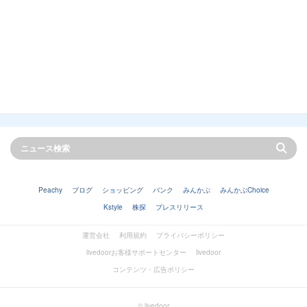
Peachy
ブログ
ショッピング
バンク
みんかぶ
みんかぶChoice
Kstyle
株探
プレスリリース
運営会社
利用規約
プライバシーポリシー
livedoorお客様サポートセンター
livedoor
コンテンツ・広告ポリシー
© livedoor