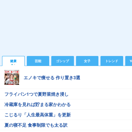
健康
芸能
ゴシップ
女子
トレンド
Y
エノキで痩せる 作り置き3選
フライパン1つで夏野菜焼き浸し
冷蔵庫を見れば貯まる家かわかる
こじるり「人生最高体重」を更新
夏の寝不足 食事制限でも太る訳