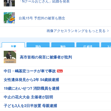
「Nクールおじさん」結婚を発表
台風15号 予想外の被害も懸念
画像アクセスランキングをもっと見る
主要
国内
海外
IT 経済
ス
高市首相の発言に被爆者が批判
中日・嶋基宏コーチが車で事故
女性遺体発見から2年 54歳娘逮捕
19歳にわいせつ? 消防職員を逮捕
中止の花火大会 主催者が説明
子ども3人を2日半放置 母親逮捕