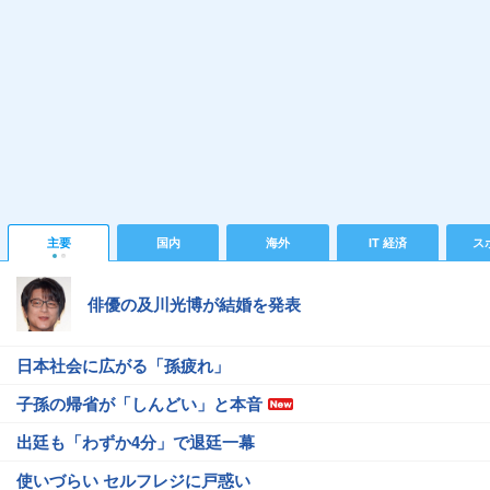
主要
国内
海外
IT 経済
ス
俳優の及川光博が結婚を発表
日本社会に広がる「孫疲れ」
子孫の帰省が「しんどい」と本音
出廷も「わずか4分」で退廷一幕
使いづらい セルフレジに戸惑い