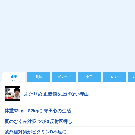
健康
芸能
ゴシップ
女子
トレンド
Y
あたりめ 血糖値を上げない理由
体重62kg→82kgに 寺田心の生活
夏のむくみ対策 ツボ&反射区押し
紫外線対策がビタミンD不足に