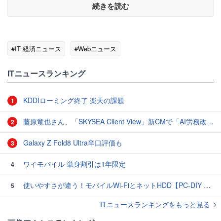
続きを読む
#IT 経済ニュース
#Webニュース
ITニュースランキング
KDDIローミング終了 楽天の課題
1
藤原竜也さん、「SKYSEA Client View」新CMで「AI労務改善」をアピール 働き方をAIが分析したら「すぐに休んで」と言われる？
2
Galaxy Z Fold8 Ultra辛口評価も
3
ワイモバイル 単身割引は1年限定
4
使いやすさが違う！モバイルWi-FiとネットHDD【PC-DIY 秋の陣】
5
ITニュースランキングをもっと見る