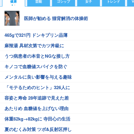
健康
芸能
ゴシップ
女子
トレンド
Y
医師が勧める 猫背解消の体操術
465gで321円 ドンキプリン品薄
麻辣湯 具材次第でカツ丼級に
うつ病患者の本音とNGな接し方
キノコで血糖値スパイクを防ぐ
メンタルに良い影響を与える趣味
「モテるためのヒント」326人に
容姿と寿命 28年追跡で見えた差
あたりめ 血糖値を上げない理由
体重62kg→82kgに 寺田心の生活
夏のむくみ対策 ツボ&反射区押し