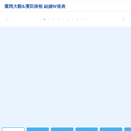
重岡大毅&濱田崇裕 結婚W発表