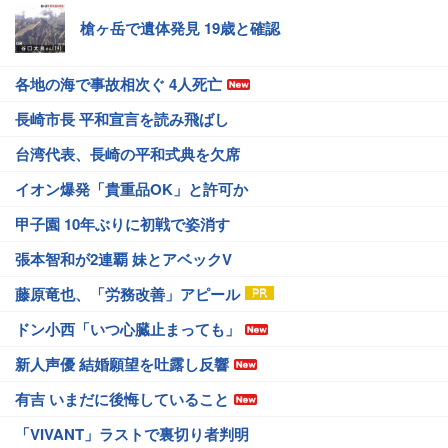
槍ヶ岳で遺体発見 19歳と確認
各地の海で事故相次ぐ 4人死亡
長崎市長 平和宣言を読み飛ばし
台湾代表、長崎の平和式典を欠席
イオン爆発「貴重品OK」と許可か
甲子園 10年ぶりに初戦で姿消す
張本智和が2連覇 妹とアベックV
藤原竜也、「労務改善」アピール
ドン小西「いつ心臓止まっても」
新人声優 結婚願望を吐露し反響
有吉 いまだに後悔していること
「VIVANT」ラストで裏切り者判明