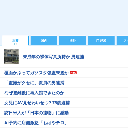
主要
国内
海外
IT 経済
ス
未成年の裸体写真所持か 男逮捕
覆面かぶってガソスタ強盗未遂か
「盗撮がクセに」教員の男逮捕
なぜ避難後に再入館できたのか
女児にAV見せわいせつ? 75歳逮捕
訪日米人が「日本の遺物」に感動
AI予約に店側激怒「もはやテロ」