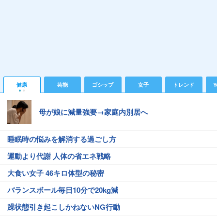
健康
芸能
ゴシップ
女子
トレンド
Y
母が娘に減量強要→家庭内別居へ
睡眠時の悩みを解消する過ごし方
運動より代謝 人体の省エネ戦略
大食い女子 46キロ体型の秘密
バランスボール毎日10分で20kg減
躁状態引き起こしかねないNG行動