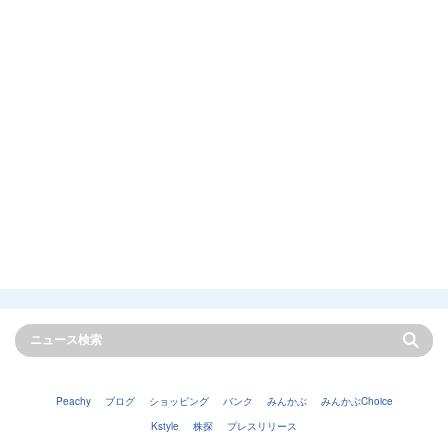
Peachy
ブログ
ショッピング
バンク
みんかぶ
みんかぶChoice
Kstyle
株探
プレスリリース