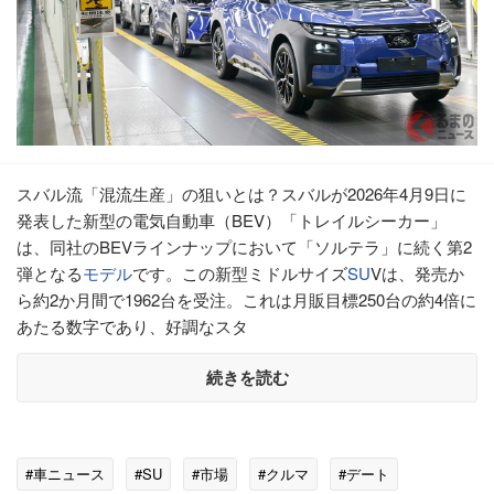
スバル流「混流生産」の狙いとは？スバルが2026年4月9日に
発表した新型の電気自動車（BEV）「トレイルシーカー」
は、同社のBEVラインナップにおいて「ソルテラ」に続く第2
弾となる
モデル
です。この新型ミドルサイズ
SU
Vは、発売か
ら約2か月間で1962台を受注。これは月販目標250台の約4倍に
あたる数字であり、好調なスタ
続きを読む
#車ニュース
#SU
#市場
#クルマ
#デート