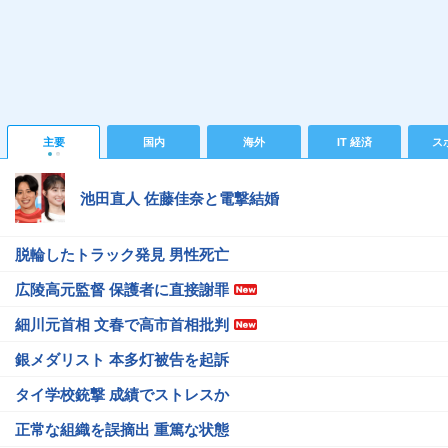
主要
国内
海外
IT 経済
ス
池田直人 佐藤佳奈と電撃結婚
脱輪したトラック発見 男性死亡
広陵高元監督 保護者に直接謝罪
細川元首相 文春で高市首相批判
銀メダリスト 本多灯被告を起訴
タイ学校銃撃 成績でストレスか
正常な組織を誤摘出 重篤な状態