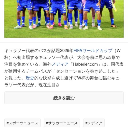
キュラソー代表のバスが話題2026年
FIFA
ワールドカップ
（W
杯）へ初出場するキュラソー代表が、大会を前に思わぬ形で
注目を集めている。海外
メディア
「Haberler.com」は、同代表
が使用するチームバスが「センセーションを巻き起こした」
と報じた。
歴史
的な快挙を成し遂げてW杯の舞台に臨むキュ
ラソー代表だが、現在注目さ
続きを読む
#スポーツニュース
#サッカーニュース
#メディア