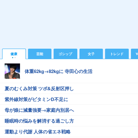
健康
芸能
ゴシップ
女子
トレンド
Y
体重62kg→82kgに 寺田心の生活
夏のむくみ対策 ツボ&反射区押し
紫外線対策がビタミンD不足に
母が娘に減量強要→家庭内別居へ
睡眠時の悩みを解消する過ごし方
運動より代謝 人体の省エネ戦略