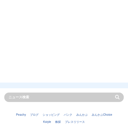
Peachy
ブログ
ショッピング
バンク
みんかぶ
みんかぶChoice
Kstyle
株探
プレスリリース