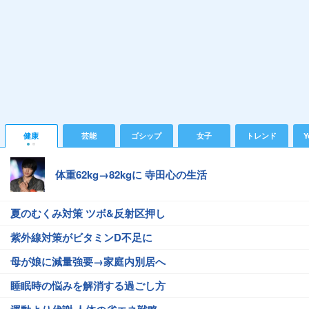
健康
芸能
ゴシップ
女子
トレンド
Y
体重62kg→82kgに 寺田心の生活
夏のむくみ対策 ツボ&反射区押し
紫外線対策がビタミンD不足に
母が娘に減量強要→家庭内別居へ
睡眠時の悩みを解消する過ごし方