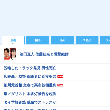
主要
国内
海外
IT 経済
ス
池田直人 佐藤佳奈と電撃結婚
脱輪したトラック発見 男性死亡
広陵高元監督 保護者に直接謝罪
細川元首相 文春で高市首相批判
銀メダリスト 本多灯被告を起訴
タイ学校銃撃 成績でストレスか