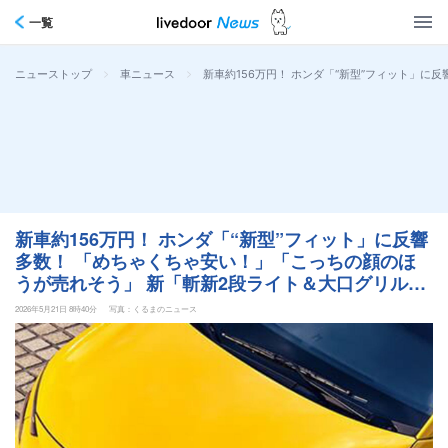
一覧
>
>
新車約156万円！ ホンダ「“新型”フィット」
ニューストップ
車ニュース
新車約156万円！ ホンダ「“新型”フィット」に反響
多数！ 「めちゃくちゃ安い！」「こっちの顔のほ
うが売れそう」 新「斬新2段ライト＆大口グリル」
採用の新たな「“若者向け車”」 中国市場新モデル
2026年5月21日 8時40分
写真：くるまのニュース
が話題に