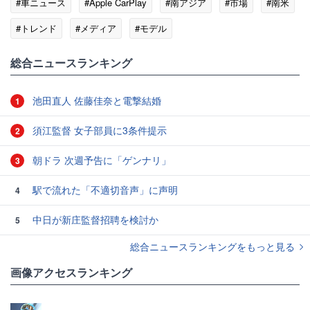
#車ニュース
#Apple CarPlay
#南アジア
#市場
#南米
#トレンド
#メディア
#モデル
総合ニュースランキング
池田直人 佐藤佳奈と電撃結婚
1
須江監督 女子部員に3条件提示
2
朝ドラ 次週予告に「ゲンナリ」
3
駅で流れた「不適切音声」に声明
4
中日が新庄監督招聘を検討か
5
総合ニュースランキングをもっと見る
画像アクセスランキング