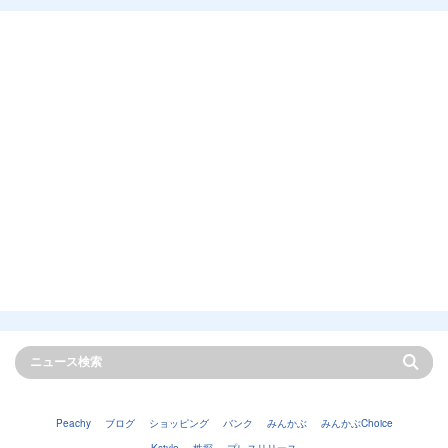
Peachy
ブログ
ショッピング
バンク
みんかぶ
みんかぶChoice
Kstyle
株探
プレスリリース