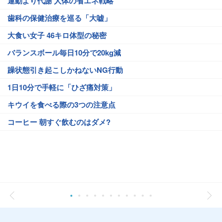
運動より代謝 人体の省エネ戦略
歯科の保健治療を巡る「大嘘」
大食い女子 46キロ体型の秘密
バランスボール毎日10分で20kg減
躁状態引き起こしかねないNG行動
1日10分で手軽に「ひざ痛対策」
キウイを食べる際の3つの注意点
コーヒー 朝すぐ飲むのはダメ?