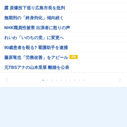
露 原爆投下巡り広島市長を批判
無期刑の「終身刑化」傾向続く
NHK職員性被害 出演者に怒りの声
れいわ「いのちの党」に変更へ
90歳患者を殴る? 看護助手を逮捕
藤原竜也「労務改善」をアピール
元TBSアナの山本里菜 離婚を公表