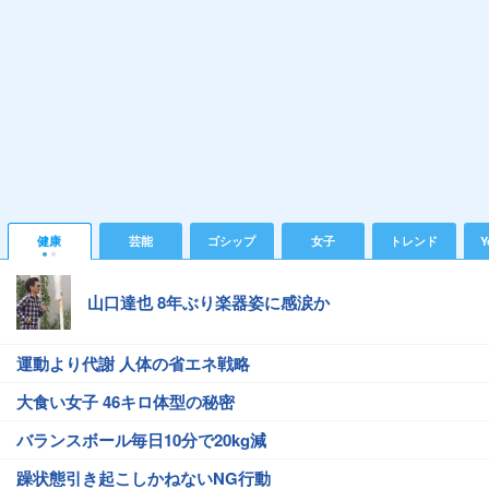
健康
芸能
ゴシップ
女子
トレンド
Y
山口達也 8年ぶり楽器姿に感涙か
運動より代謝 人体の省エネ戦略
大食い女子 46キロ体型の秘密
バランスボール毎日10分で20kg減
躁状態引き起こしかねないNG行動