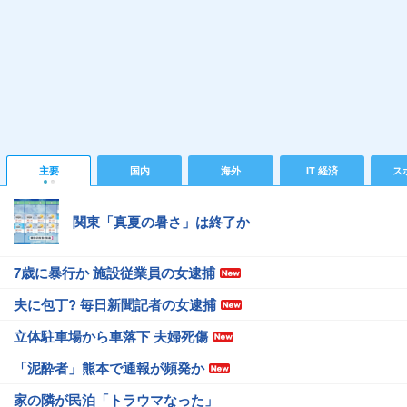
主要
国内
海外
IT 経済
ス
関東「真夏の暑さ」は終了か
7歳に暴行か 施設従業員の女逮捕
夫に包丁? 毎日新聞記者の女逮捕
立体駐車場から車落下 夫婦死傷
「泥酔者」熊本で通報が頻発か
家の隣が民泊「トラウマなった」