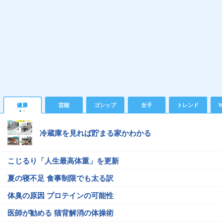
健康
芸能
ゴシップ
女子
トレンド
Y
冷蔵庫を見れば貯まる家かわかる
こじるり「人生最高体重」を更新
夏の寝不足 食事制限でも太る訳
体臭の原因 プロテインの可能性
医師が勧める 猫背解消の体操術