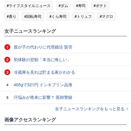
#ライフスタイルニュース
#ダム
#寿司
#ポテト
#香り
#回転寿司
#くら寿司
#トリュフ
#マグロ
女子ニュースランキング
親が子の代わりに代理婚活 賛否
1
初体験の翌朝「本当に悔しい」
2
冷蔵庫を見れば貯まる家かわかる
3
465gで321円 ドンキプリン品薄
4
汗悩みが将来に影響？ 医師警鐘
5
女子ニュースランキングをもっと見る
画像アクセスランキング