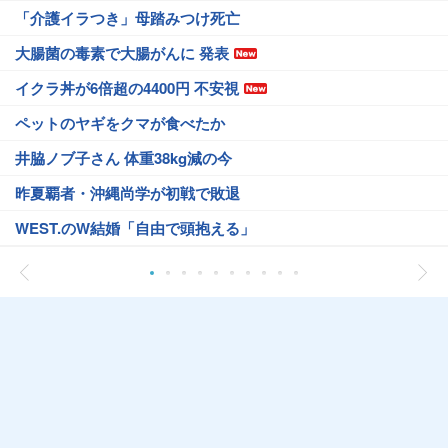
「介護イラつき」母踏みつけ死亡
大腸菌の毒素で大腸がんに 発表
イクラ丼が6倍超の4400円 不安視
ペットのヤギをクマが食べたか
井脇ノブ子さん 体重38kg減の今
昨夏覇者・沖縄尚学が初戦で敗退
WEST.のW結婚「自由で頭抱える」