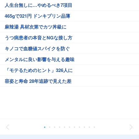
人生台無しに…やめるべき7項目
465gで321円 ドンキプリン品薄
麻辣湯 具材次第でカツ丼級に
うつ病患者の本音とNGな接し方
キノコで血糖値スパイクを防ぐ
メンタルに良い影響を与える趣味
「モテるためのヒント」326人に
容姿と寿命 28年追跡で見えた差