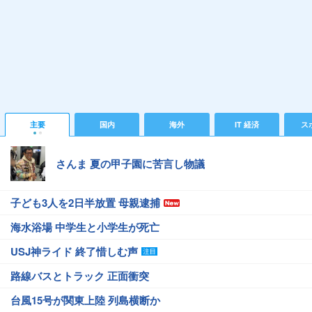
主要
国内
海外
IT 経済
ス
さんま 夏の甲子園に苦言し物議
子ども3人を2日半放置 母親逮捕
海水浴場 中学生と小学生が死亡
USJ神ライド 終了惜しむ声
路線バスとトラック 正面衝突
台風15号が関東上陸 列島横断か