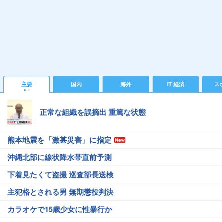
主要
国内
海外
IT 経済
ス
正常な組織を誤摘出 重篤な状態
熊本地震を「激甚災害」に指定
沖縄北部に線状降水帯直前予測
下着見たくて盗撮 巡査部長送検
主犯格とされる男 無期懲役判決
カラオケで15歳少女に性暴行か