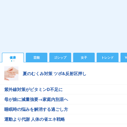
健康
芸能
ゴシップ
女子
トレンド
Y
夏のむくみ対策 ツボ&反射区押し
紫外線対策がビタミンD不足に
母が娘に減量強要→家庭内別居へ
睡眠時の悩みを解消する過ごし方
運動より代謝 人体の省エネ戦略