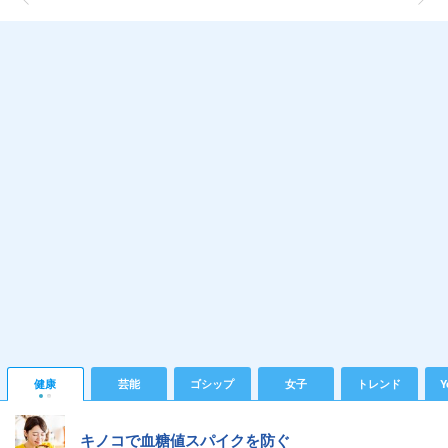
健康
芸能
ゴシップ
女子
トレンド
Y
キノコで血糖値スパイクを防ぐ