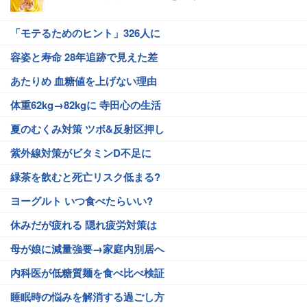
「モテるためのヒント」326人に
容姿と寿命 28年追跡で見えた差
あたりめ 血糖値を上げない理由
体重62kg→82kgに 寺田心の生活
夏のむくみ対策 ツボ&反射区押し
紫外線対策がビタミンD不足に
緑茶を飲むと死亡リスク低まる?
ヨーグルト いつ食べたらいい?
休みだが疲れる 隠れ疲労対策は
母が娘に減量強要→家庭内別居へ
内科医が低糖質麺を食べ比べ検証
睡眠時の悩みを解消する過ごし方