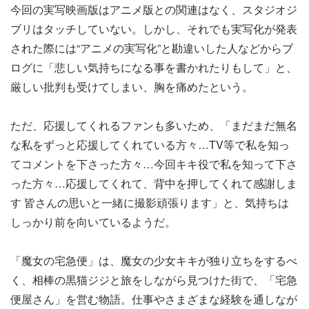
今回の実写映画版はアニメ版との関連はなく、スタジオジ
ブリはタッチしていない。しかし、それでも実写化が発表
された際には“アニメの実写化”と勘違いした人などからブ
ログに「悲しい気持ちになる事を書かれたりもして」と、
厳しい批判も受けてしまい、胸を痛めたという。
ただ、応援してくれるファンも多いため、「まだまだ無名
な私をずっと応援してくれている方々…TV等で私を知っ
てコメントを下さった方々…今回キキ役で私を知って下さ
った方々…応援してくれて、背中を押してくれて感謝しま
す 皆さんの思いと一緒に撮影頑張ります」と、気持ちは
しっかり前を向いているようだ。
「魔女の宅急便」は、魔女の少女キキが独り立ちをするべ
く、相棒の黒猫ジジと旅をしながら見つけた街で、「宅急
便屋さん」を営む物語。仕事やさまざまな経験を通しなが