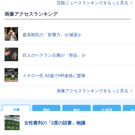
芸能ニュースランキングをもっと見る
画像アクセスランキング
森喜朗氏の「影響力」が減退か
巨人のベテラン左腕が「密会」か
イチロー氏 52歳でHR連発に驚嘆
画像アクセスランキングをもっと見る
主要
国内
海外
IT 経済
ス
女性審判の「2度の誤審」物議