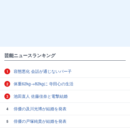
芸能ニュースランキング
容態悪化 会話が通じないパー子
1
体重62kg→82kgに 寺田心の生活
2
池田直人 佐藤佳奈と電撃結婚
3
俳優の及川光博が結婚を発表
4
俳優の戸塚純貴が結婚を発表
5