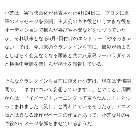
小芝は、実写映画化が発表された4月24日に、ブログに直
筆のメッセージを公開。主人公のキキ役という大きな役を
オーディションで掴んだ喜びや不安などをつづっていた
が、それ以来となる5月7日付けのエントリー「やるっきゃ
ない」では、今月末のクランクインを前に、撮影が始まる
としばらく会えなくなる家族と共に八景島シーパラダイス
と横浜中華街を楽しんだ様子を報告している。
そんなクランクインを目前に控えた小芝は、現在は準備期
間で、「キキについて妄想しています…」とのこと。周囲
からは「『イメージトレーニングって言うねんよ！』とつ
っこまれました（笑）」と言われているそうだが、アニメ
版とは異なる原作がベースの作品とあって、小芝なりのキ
キ役のイメージを膨らませているようだ。