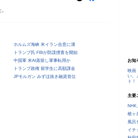
た。
ホルムズ海峡 米イラン合意に溝
トランプ氏 FBIが防諜捜査を開始
中国軍 米AI蒸留し軍事転用か
お知
トランプ政権 留学生に高額課金
映画
い。
JPモルガン みずほ抜き融資首位
ト！
主要
NH
槍ヶ
風呂
イチ
秋田