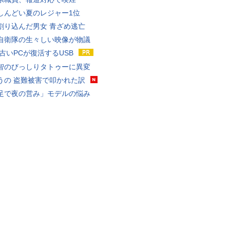
しんどい夏のレジャー1位
割り込んだ男女 青ざめ逃亡
自衛隊の生々しい映像が物議
 古いPCが復活するUSB
智のびっしりタトゥーに異変
うの 盗難被害で叩かれた訳
足で夜の営み」モデルの悩み