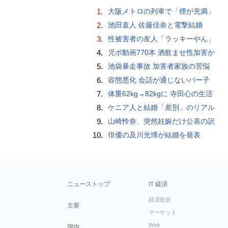
1.
大阪メトロの列車で「煙が充満」
2.
池田直人 佐藤佳奈と電撃結婚
3.
性被害者の友人「ラッキーやん」
4.
児ポ動画770本 酒飲ませ性加害か
5.
池袋暴走事故 加害者家族の苦悩
6.
容態悪化 会話が通じないパー子
7.
体重62kg→82kgに 寺田心の生活
8.
ケニア人と結婚「差別」のリアル
9.
山崎怜奈、突然妊娠だけ公表の訳
10.
俳優の及川光博が結婚を発表
ニューストップ
IT 経済
経済総合
主要
マーケット
Web
国内