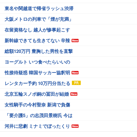
東名や関越道で帰省ラッシュ渋滞
大阪メトロの列車で「煙が充満」
在留資格なし 越人が惨事起こす
新幹線できても生きてない 辛辣
総額120万円 豊胸した男性を直撃
ヨーグルト いつ食べたらいいの
性接待疑惑 韓国サッカー協釈明
レンタカー予約 10万円分当たる
北京五輪スノボ銅の冨田が結婚
女性騎手の今村聖奈 新潟で負傷
「要介護5」の志茂田景樹氏 今は
河井に悲劇 ミナミでぼったくり