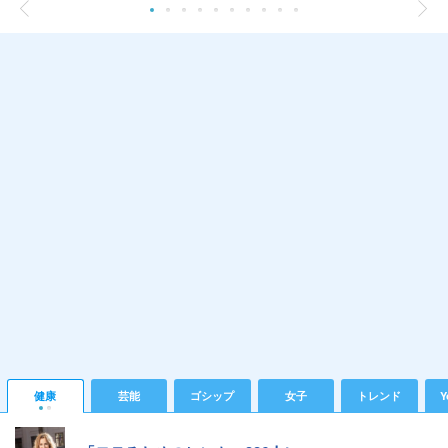
健康
芸能
ゴシップ
女子
トレンド
Y