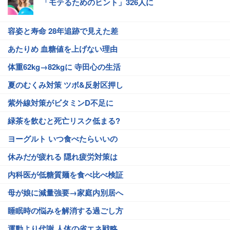
「モテるためのヒント」326人に
容姿と寿命 28年追跡で見えた差
あたりめ 血糖値を上げない理由
体重62kg→82kgに 寺田心の生活
夏のむくみ対策 ツボ&反射区押し
紫外線対策がビタミンD不足に
緑茶を飲むと死亡リスク低まる?
ヨーグルト いつ食べたらいいの
休みだが疲れる 隠れ疲労対策は
内科医が低糖質麺を食べ比べ検証
母が娘に減量強要→家庭内別居へ
睡眠時の悩みを解消する過ごし方
運動より代謝 人体の省エネ戦略