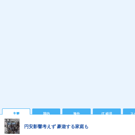
主要
国内
海外
IT 経済
ス
円安影響考えず 豪遊する家庭も