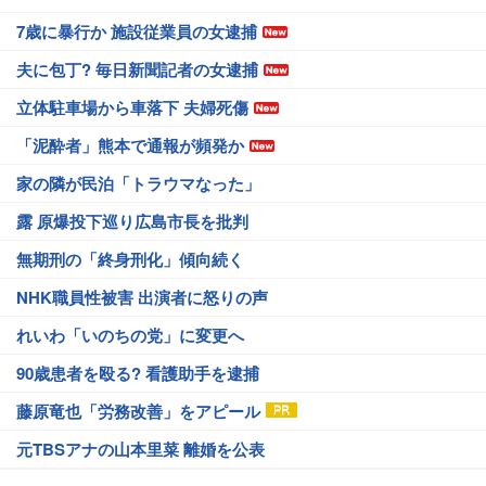
7歳に暴行か 施設従業員の女逮捕
夫に包丁? 毎日新聞記者の女逮捕
立体駐車場から車落下 夫婦死傷
「泥酔者」熊本で通報が頻発か
家の隣が民泊「トラウマなった」
露 原爆投下巡り広島市長を批判
無期刑の「終身刑化」傾向続く
NHK職員性被害 出演者に怒りの声
れいわ「いのちの党」に変更へ
90歳患者を殴る? 看護助手を逮捕
藤原竜也「労務改善」をアピール
元TBSアナの山本里菜 離婚を公表