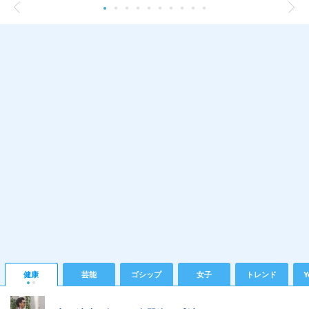
健康
芸能
ゴシップ
女子
トレンド
Y