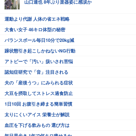
山口達也 8年ぶり楽器姿に感涙か
運動より代謝 人体の省エネ戦略
大食い女子 46キロ体型の秘密
バランスボール毎日10分で20kg減
躁状態引き起こしかねないNG行動
アトピーで「汚い」扱いされ苦悩
認知症研究で「音」注目される
夫の「産後うつ」にみられる症状
大豆を摂取してストレス過食防止
1日10回 お腹引き締まる簡単習慣
太りにくいアイス 栄養士が解説
血圧を下げる飲みもの 選び方は
毎日早歩き 1年で何キロ痩せるか