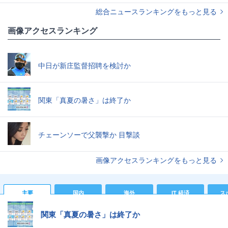
総合ニュースランキングをもっと見る
画像アクセスランキング
中日が新庄監督招聘を検討か
関東「真夏の暑さ」は終了か
チェーンソーで父襲撃か 目撃談
画像アクセスランキングをもっと見る
主要
国内
海外
IT 経済
ス
関東「真夏の暑さ」は終了か