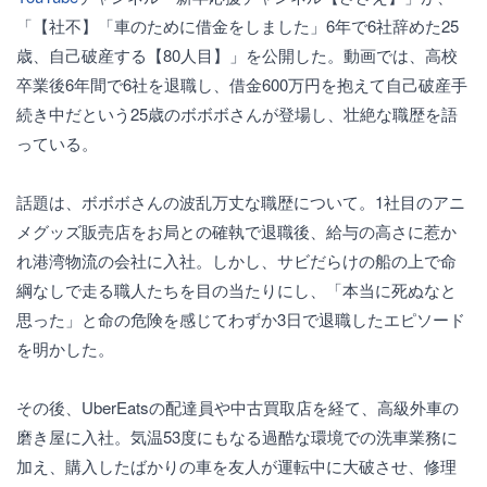
「【社不】「車のために借金をしました」6年で6社辞めた25
歳、自己破産する【80人目】」を公開した。動画では、高校
卒業後6年間で6社を退職し、借金600万円を抱えて自己破産手
続き中だという25歳のボボボさんが登場し、壮絶な職歴を語
っている。
話題は、ボボボさんの波乱万丈な職歴について。1社目のアニ
メグッズ販売店をお局との確執で退職後、給与の高さに惹か
れ港湾物流の会社に入社。しかし、サビだらけの船の上で命
綱なしで走る職人たちを目の当たりにし、「本当に死ぬなと
思った」と命の危険を感じてわずか3日で退職したエピソード
を明かした。
その後、UberEatsの配達員や中古買取店を経て、高級外車の
磨き屋に入社。気温53度にもなる過酷な環境での洗車業務に
加え、購入したばかりの車を友人が運転中に大破させ、修理