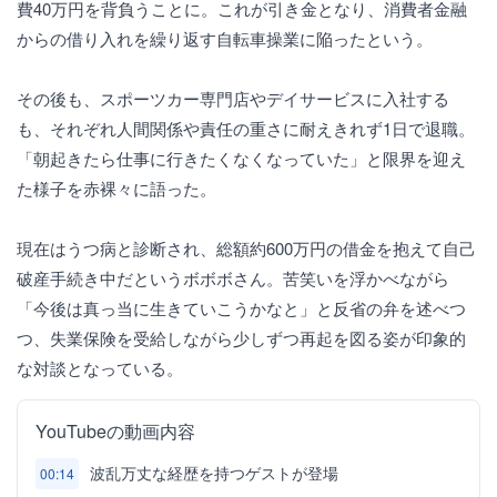
費40万円を背負うことに。これが引き金となり、消費者金融
からの借り入れを繰り返す自転車操業に陥ったという。
その後も、スポーツカー専門店やデイサービスに入社する
も、それぞれ人間関係や責任の重さに耐えきれず1日で退職。
「朝起きたら仕事に行きたくなくなっていた」と限界を迎え
た様子を赤裸々に語った。
現在はうつ病と診断され、総額約600万円の借金を抱えて自己
破産手続き中だというボボボさん。苦笑いを浮かべながら
「今後は真っ当に生きていこうかなと」と反省の弁を述べつ
つ、失業保険を受給しながら少しずつ再起を図る姿が印象的
な対談となっている。
YouTubeの動画内容
波乱万丈な経歴を持つゲストが登場
00:14