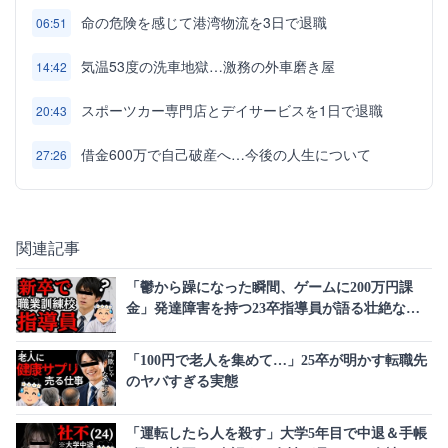
命の危険を感じて港湾物流を3日で退職
06:51
気温53度の洗車地獄…激務の外車磨き屋
14:42
スポーツカー専門店とデイサービスを1日で退職
20:43
借金600万で自己破産へ…今後の人生について
27:26
関連記事
「鬱から躁になった瞬間、ゲームに200万円課
金」発達障害を持つ23卒指導員が語る壮絶な休
職期間
「100円で老人を集めて…」25卒が明かす転職先
のヤバすぎる実態
「運転したら人を殺す」大学5年目で中退＆手帳