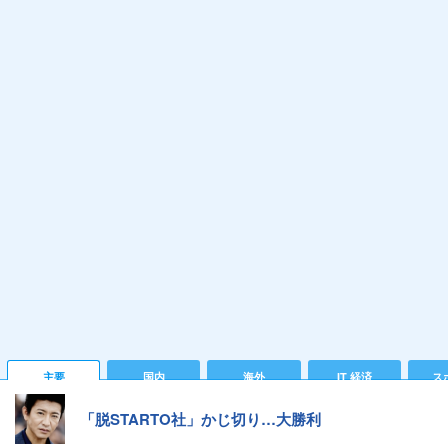
主要
国内
海外
IT 経済
ス
「脱STARTO社」かじ切り…大勝利