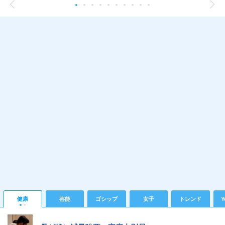
健康
芸能
ゴシップ
女子
トレンド
Y