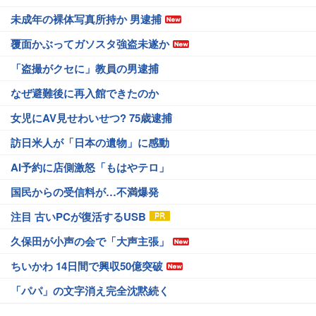
未成年の裸体写真所持か 男逮捕
覆面かぶってガソスタ強盗未遂か
「盗撮がクセに」教員の男逮捕
なぜ避難後に再入館できたのか
女児にAV見せわいせつ? 75歳逮捕
訪日米人が「日本の遺物」に感動
AI予約に店側激怒「もはやテロ」
国民からの受信料が…不満爆発
注目 古いPCが復活するUSB
久保田が小声の会で「大声主張」
ちいかわ 14日間で興収50億突破
「パパ」の文字消え完全沈黙続く