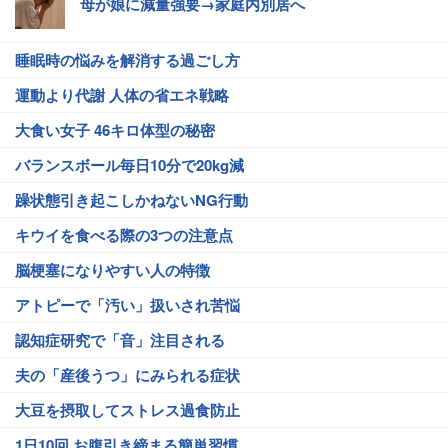
母が娘に減量強要→家庭内別居へ
睡眠時の悩みを解消する過ごし方
運動より代謝 人体の省エネ戦略
大食い女子 46キロ体型の秘密
バランスボール毎日10分で20kg減
躁状態引き起こしかねないNG行動
キウイを食べる際の3つの注意点
脳梗塞になりやすい人の特徴
アトピーで「汚い」扱いされ苦悩
認知症研究で「音」注目される
夫の「産後うつ」にみられる症状
大豆を摂取してストレス過食防止
1日10回 お腹引き締まる簡単習慣