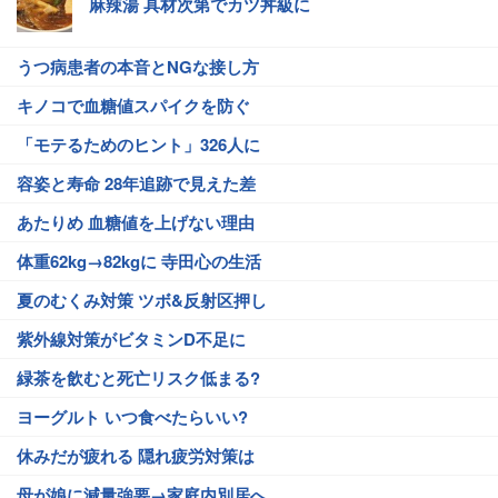
麻辣湯 具材次第でカツ丼級に
うつ病患者の本音とNGな接し方
キノコで血糖値スパイクを防ぐ
「モテるためのヒント」326人に
容姿と寿命 28年追跡で見えた差
あたりめ 血糖値を上げない理由
体重62kg→82kgに 寺田心の生活
夏のむくみ対策 ツボ&反射区押し
紫外線対策がビタミンD不足に
緑茶を飲むと死亡リスク低まる?
ヨーグルト いつ食べたらいい?
休みだが疲れる 隠れ疲労対策は
母が娘に減量強要→家庭内別居へ