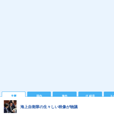
主要
国内
海外
IT 経済
ス
海上自衛隊の生々しい映像が物議