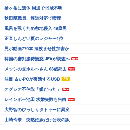
槍ヶ岳に遺体 周辺で19歳不明
秋田県職員、報道対応で喫煙
風呂を覗くため敷地侵入 49歳男
正直しんどい夏のレジャー1位
児ポ動画770本 酒飲ませ性加害か
韓国の審判接待疑惑 JFAが調査へ
メッシの父ホルヘさん 68歳死去
注目 古いPCが復活するUSB
オグシオ不仲説「嫌だった」
レインボー池田 求婚失敗も告白
大野智のびっしりタトゥーに異変
山崎怜奈、突然妊娠だけ公表の訳