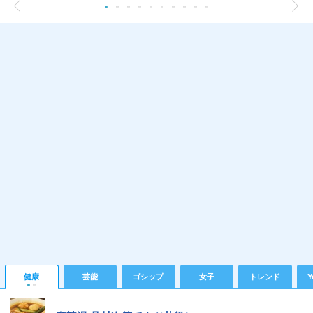
健康
芸能
ゴシップ
女子
トレンド
Y