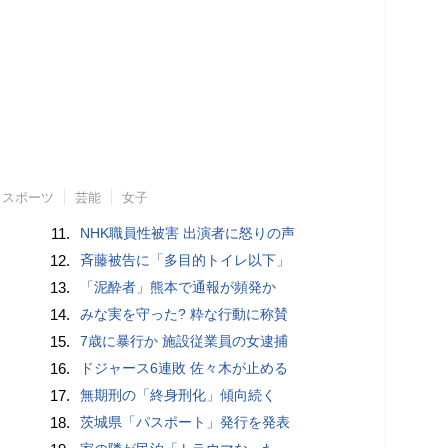
スポーツ
芸能
女子
11.
NHK職員性被害 出演者に怒りの声
12.
斉藤被告に「多目的トイレ以下」
13.
「泥酔者」熊本で通報が頻発か
14.
みな実を守った? 粋な行動に称賛
15.
7歳に暴行か 施設従業員の女逮捕
16.
ドジャース6連敗 佐々木が止める
17.
無期刑の「終身刑化」傾向続く
18.
茨城県「パスポート」発行を発表