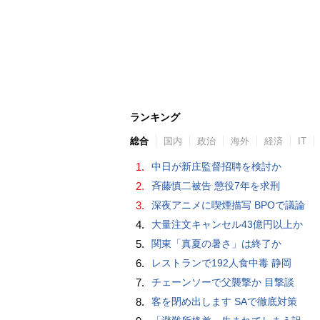
ランキング
総合
国内
政治
海外
経済
IT
1.
中日が新庄監督招聘を検討か
2.
斉藤慎二被告 懲役7年を求刑
3.
深夜アニメに喫煙描写 BPOで議論
4.
大量注文キャンセル43億円以上か
5.
関東「真夏の暑さ」は終了か
6.
レストランで192人食中毒 静岡
7.
チェーンソーで父襲撃か 目撃談
8.
客を閉め出します SAで徹底対策