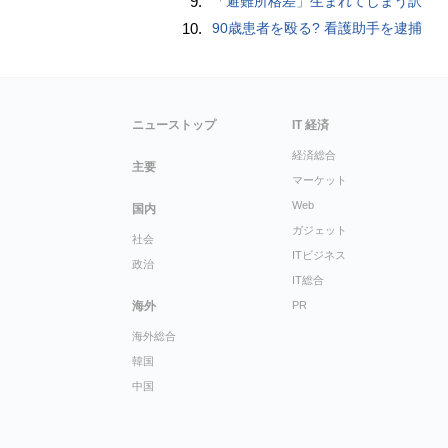
9.
「避難所格差」生まれてしまう訳
10.
90歳患者を殴る? 看護助手を逮捕
ニューストップ
IT 経済
経済総合
主要
マーケット
Web
国内
ガジェット
社会
ITビジネス
政治
IT総合
海外
PR
海外総合
韓国
中国