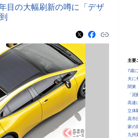
4年目の大幅刷新の噂に「デザ
到
主要
7歳
夫に
関東
「泥
高速
立体
高市
家の
九州