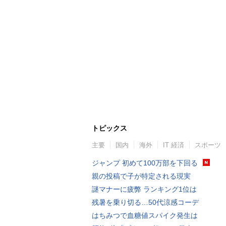
トピックス
主要
国内
海外
IT 経済
スポーツ
ジャンプ 初めて100万部を下回る
親の投稿で子が特定される現実
謎マナーに疲弊 ランキング1位は
残暑を乗り切る…50代涼感コーデ
はちみつで血糖値スパイク発生は