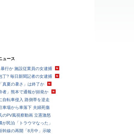
ニュース
に暴行か 施設従業員の女逮捕
包丁? 毎日新聞記者の女逮捕
「真夏の暑さ」は終了か
酔者」熊本で通報が頻発か
に自転車侵入 路側帯を逆走
駐車場から車落下 夫婦死傷
氏のPV風視察動画 立憲激怒
隣が民泊「トラウマなった」
新幹線の再開「8月中」示唆