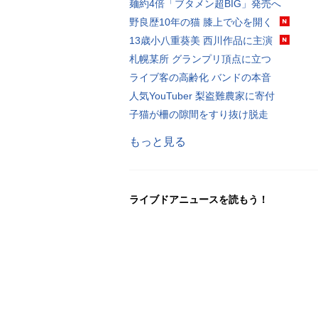
麺約4倍「ブタメン超BIG」発売へ
野良歴10年の猫 膝上で心を開く
13歳小八重葵美 西川作品に主演
札幌某所 グランプリ頂点に立つ
ライブ客の高齢化 バンドの本音
人気YouTuber 梨盗難農家に寄付
子猫が柵の隙間をすり抜け脱走
もっと見る
ライブドアニュースを読もう！