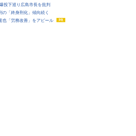
原爆投下巡り広島市長を批判
刑の「終身刑化」傾向続く
竜也「労務改善」をアピール