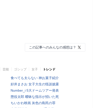
この記事へのみんなの感想は？
芸能
ゴシップ
女子
トレンド
食べても太らない 神お菓子紹介
好井まさお 女子大生の怪談披露
Number_i 5大ドームツアー発表
懲役太郎 曖昧な指示が招いた死
ちいかわ映画 灰色の島民の罪