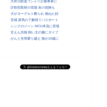
大井川鉄道 Tシャツが乗車券に
詐欺犯取材の現場 命の危険も
犬がヨーグルト断られ 拗ねた顔
茨城 群馬の了解得てパスポート
シンクのジーン MCU本流に登場
甘えん坊猫 飼い主の腕にダイブ
がんと失明乗り越え 猫が19歳に