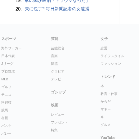
19.
家の隣が民泊「トラウマなった」
20.
夫に包丁? 毎日新聞記者の女逮捕
スポーツ
芸能
女子
海外サッカー
芸能総合
恋愛
日本代表
音楽
ライフスタイル
Jリーグ
韓流
ファッション
プロ野球
グラビア
トレンド
MLB
テレビ
本
ゴルフ
ゴシップ
教育・仕事
テニス
からだ
格闘技
映画
マネー
競馬
レビュー
車
相撲
プレゼント
グルメ
バスケ
特集
バレー
YouTube