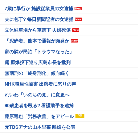
7歳に暴行か 施設従業員の女逮捕
夫に包丁? 毎日新聞記者の女逮捕
立体駐車場から車落下 夫婦死傷
「泥酔者」熊本で通報が頻発か
家の隣が民泊「トラウマなった」
露 原爆投下巡り広島市長を批判
無期刑の「終身刑化」傾向続く
NHK職員性被害 出演者に怒りの声
れいわ「いのちの党」に変更へ
90歳患者を殴る? 看護助手を逮捕
藤原竜也「労務改善」をアピール
元TBSアナの山本里菜 離婚を公表