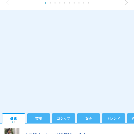
健康
芸能
ゴシップ
女子
トレンド
Y