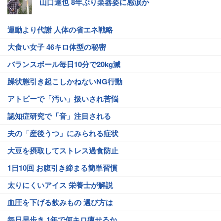
山口達也 8年ぶり楽器姿に感涙か
運動より代謝 人体の省エネ戦略
大食い女子 46キロ体型の秘密
バランスボール毎日10分で20kg減
躁状態引き起こしかねないNG行動
アトピーで「汚い」扱いされ苦悩
認知症研究で「音」注目される
夫の「産後うつ」にみられる症状
大豆を摂取してストレス過食防止
1日10回 お腹引き締まる簡単習慣
太りにくいアイス 栄養士が解説
血圧を下げる飲みもの 選び方は
毎日早歩き 1年で何キロ痩せるか