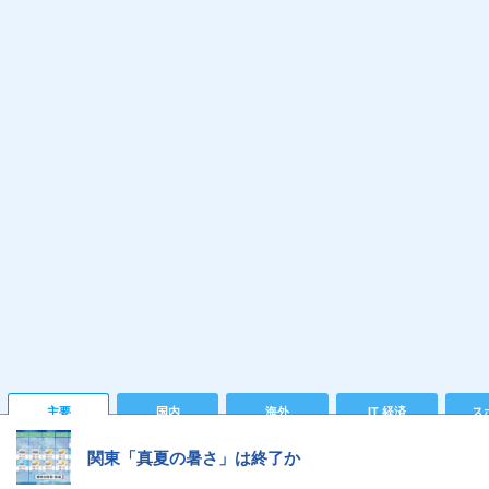
主要
国内
海外
IT 経済
ス
関東「真夏の暑さ」は終了か