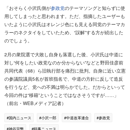
「おそらく小沢氏側が
参政党
のテーマソングと知らずに使
用してしまったと思われます。ただ、指摘したユーザーも
いたように小沢氏はオレンジ色にも見える同党のテーマカ
ラーのネクタイをしていたため、“誤解”する方が続出した
のでしょう。
2月の衆院選で大敗し自身も落選した後、小沢氏は中道に
対し“何をしたい政党なのか分からない”などと野田佳彦前
共同代表（68）ら旧執行部を痛烈に批判。自身に近い立憲
の参議院議員5名が首班指名で、中道の方針に反して造反
を行うなど、党への不満は明らかでした。だからといって
今回の件は“移籍”ということではなさそうですが……」
（前出・WEBメディア記者）
#国内ニュース
#小沢一郎
#中道改革連合
#参政党
#神谷宗幣
#時事ニュース