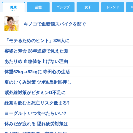
健康
芸能
ゴシップ
女子
トレンド
Y
キノコで血糖値スパイクを防ぐ
「モテるためのヒント」326人に
容姿と寿命 28年追跡で見えた差
あたりめ 血糖値を上げない理由
体重62kg→82kgに 寺田心の生活
夏のむくみ対策 ツボ&反射区押し
紫外線対策がビタミンD不足に
緑茶を飲むと死亡リスク低まる?
ヨーグルト いつ食べたらいい?
休みだが疲れる 隠れ疲労対策は