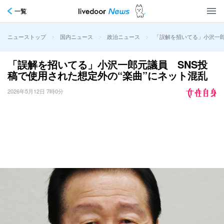
一覧
>
>
>
「誤解を招いてる」小沢一郎
ニューストップ
国内ニュース
政治ニュース
「誤解を招いてる」小沢一郎元議員 SNS投
稿で使用された想定外の“楽曲”にネット混乱
2026年5月12日 7時0分