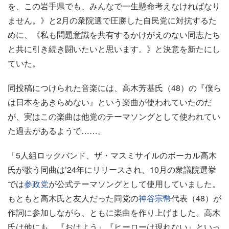
を、この岩手県でも、みんなで一生懸命考えなければなり
ません。》と2月の衆院選で圧勝した自民党に対抗するた
めに、《私も問題意識を共有するかけがえのない同志たち
と共に引き続き闘いたいと思います。》と決意を新たにし
ていた。
同投稿につけられた音楽には、高木芳基氏（48）の『僕ら
は日本をあきらめない』という楽曲が使われていたのだ
が、実はこの楽曲は他党のテーマソングとして使われてい
た過去があるようで……。
「5人組ロックバンド、ザ・マスミサイルのボーカル高木
氏が歌う同曲は’24年にリリースされ、10月の衆議院選挙
では
参政党
が公式テーマソングとして使用していました。
もともと高木氏と友人だった同党の
神谷宗幣
代表（48）が
作詞に参加しながら、ともに楽曲を作り上げました。高木
氏は他にも、『おはよう』『ヒーローは現れない』といっ