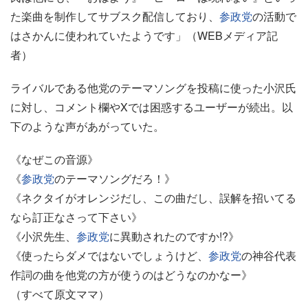
た楽曲を制作してサブスク配信しており、
参政党
の活動で
はさかんに使われていたようです」（WEBメディア記
者）
ライバルである他党のテーマソングを投稿に使った小沢氏
に対し、コメント欄やXでは困惑するユーザーが続出。以
下のような声があがっていた。
《なぜこの音源》
《
参政党
のテーマソングだろ！》
《ネクタイがオレンジだし、この曲だし、誤解を招いてる
なら訂正なさって下さい》
《小沢先生、
参政党
に異動されたのですか!?》
《使ったらダメではないでしょうけど、
参政党
の神谷代表
作詞の曲を他党の方が使うのはどうなのかなー》
（すべて原文ママ）