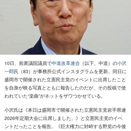
10日、前衆議院議員で
中道改革連合
（以下、中道）の
小沢
一郎
氏（83）が事務所公式インスタグラムを更新。同日に
盛岡市で開催された立憲民主党のイベントに出席したこと
を自身が映る写真とともに報告したのだが、その投稿で使
われていた“楽曲”がネットをザワつかせている。
小沢氏は《本日は盛岡市で開催された立憲民主党岩手県連
2026年定期大会に出席しました。》と立憲民主党のイベ
ントだったことを報告。《巨大権力に対峙する野党の今後