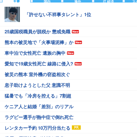
主要
国内
海外
IT 経済
ス
「許せない不祥事タレント」1位
25歳国税職員が脱税か 懲戒免職
熊本の被災地で「火事場泥棒」か
車中泊で女性死亡 遺族の胸中
愛知で19歳女性死亡 線路に侵入?
被災の熊本 室外機の窃盗相次ぐ
息子助けようとした父 意識不明
猛暑でも「冷房を控える」7割超
ケニア人と結婚「差別」のリアル
ラグビー選手が熱中症で倒れ死亡
レンタカー予約 10万円分当たる