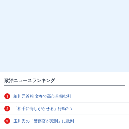
政治ニュースランキング
細川元首相 文春で高市首相批判
1
「相手に悔しがらせる」行動7つ
2
玉川氏の「警察官が死刑」に批判
3