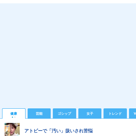
健康
芸能
ゴシップ
女子
トレンド
Y
アトピーで「汚い」扱いされ苦悩