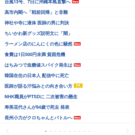
台風13号、7日に沖縄本島直撃へ
高市内閣へ「戦前回帰」と非難
神社や寺に液体 医師の男に判決
ちいかわ新グッズ説明文に「闇」
ラーメン店のにんにくの色に騒然
食費は1日500円未満 貧困危機
はちみつで血糖値スパイク発生は
韓国在住の日本人 配信中に死亡
医師が語る汗悩みとの向き合い方
NHK職員がPTSDに 二次被害の懸念
寿美花代さんが94歳で死去 発表
長州小力がクロちゃんとバトルへ