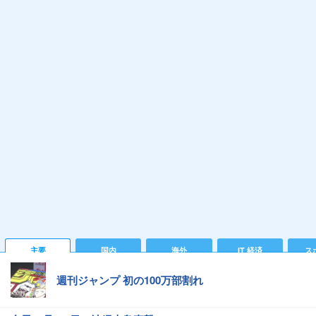
主要
国内
海外
IT 経済
ス
週刊ジャンプ 初の100万部割れ