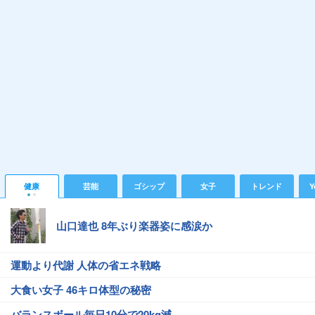
健康
芸能
ゴシップ
女子
トレンド
Y
山口達也 8年ぶり楽器姿に感涙か
運動より代謝 人体の省エネ戦略
大食い女子 46キロ体型の秘密
バランスボール毎日10分で20kg減