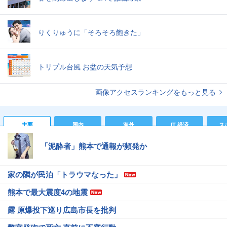
りくりゅうに「そろそろ飽きた」
トリプル台風 お盆の天気予想
画像アクセスランキングをもっと見る
主要
国内
海外
IT 経済
ス
「泥酔者」熊本で通報が頻発か
家の隣が民泊「トラウマなった」
熊本で最大震度4の地震
露 原爆投下巡り広島市長を批判