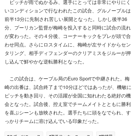
ピッチが雨でぬかるみ、選手にとっては非常にやりにく
いコンディションで行なわれたこの試合、グルノーブルは
前半13分に先制され苦しい展開となった。しかし後半36
分、プーリカン監督が梅崎を投入すると同時に試合の流れ
が変わった。その４分後、コーナーキックをプレが頭で合
わせ同点。さらにロスタイムに、梅崎が左サイドからセン
タリング、相手ディフェンダーのクリアミスをジルーが押
し込んで鮮やかな逆転勝利となった。
この試合は、ケーブル局のEuro Sportで中継された。梅
崎の出番は、試合終了まで10分ほどではあったが、機敏に
ピッチを動き回り、その活躍が全国に知れわたる絶好の機
会となった。試合後、控え室でチームメイトとともに勝利
を喜ぶシーンも放映された。選手たちに頭をなでられ、す
っかりチームに溶け込んでいる印象だった。