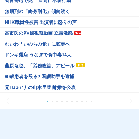
警官発砲で死亡 直前に不審行動
無期刑の「終身刑化」傾向続く
NHK職員性被害 出演者に怒りの声
高市氏のPV風視察動画 立憲激怒
れいわ「いのちの党」に変更へ
ドンキ露店 うなぎで食中毒14人
藤原竜也、「労務改善」アピール
90歳患者を殴る? 看護助手を逮捕
元TBSアナの山本里菜 離婚を公表