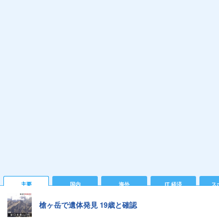
主要
国内
海外
IT 経済
ス
槍ヶ岳で遺体発見 19歳と確認