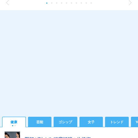
健康
芸能
ゴシップ
女子
トレンド
Y