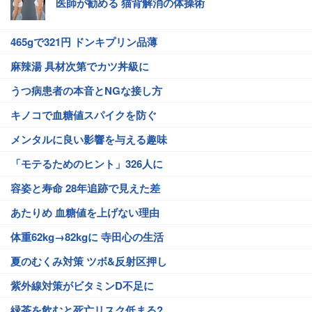
医師が勧める 猫背解消の体操術
465gで321円 ドンキプリン品薄
麻辣湯 具材次第でカツ丼級に
うつ病患者の本音とNGな接し方
キノコで血糖値スパイクを防ぐ
メンタルに良い影響を与える趣味
「モテるためのヒント」326人に
容姿と寿命 28年追跡で見えた差
あたりめ 血糖値を上げない理由
体重62kg→82kgに 寺田心の生活
夏のむくみ対策 ツボ&反射区押し
紫外線対策がビタミンD不足に
緑茶を飲むと死亡リスク低まる?