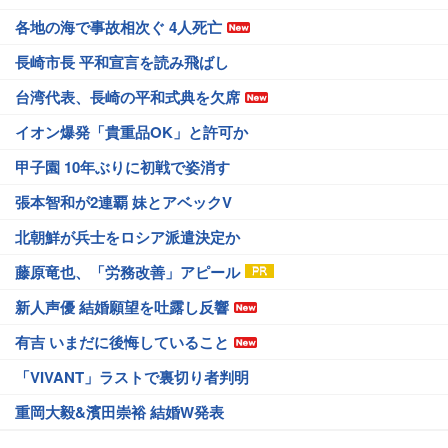
各地の海で事故相次ぐ 4人死亡
長崎市長 平和宣言を読み飛ばし
台湾代表、長崎の平和式典を欠席
イオン爆発「貴重品OK」と許可か
甲子園 10年ぶりに初戦で姿消す
張本智和が2連覇 妹とアベックV
北朝鮮が兵士をロシア派遣決定か
藤原竜也、「労務改善」アピール
新人声優 結婚願望を吐露し反響
有吉 いまだに後悔していること
「VIVANT」ラストで裏切り者判明
重岡大毅&濱田崇裕 結婚W発表