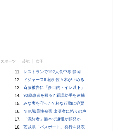
スポーツ
芸能
女子
11.
レストランで192人食中毒 静岡
12.
ドジャース6連敗 佐々木が止める
13.
斉藤被告に「多目的トイレ以下」
14.
90歳患者を殴る? 看護助手を逮捕
15.
みな実を守った? 粋な行動に称賛
16.
NHK職員性被害 出演者に怒りの声
17.
「泥酔者」熊本で通報が頻発か
18.
茨城県「パスポート」発行を発表