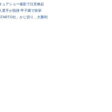
キュアショー撮影で注意喚起
人選手が指揮 甲子園で快挙
STARTO社」かじ切り…大勝利