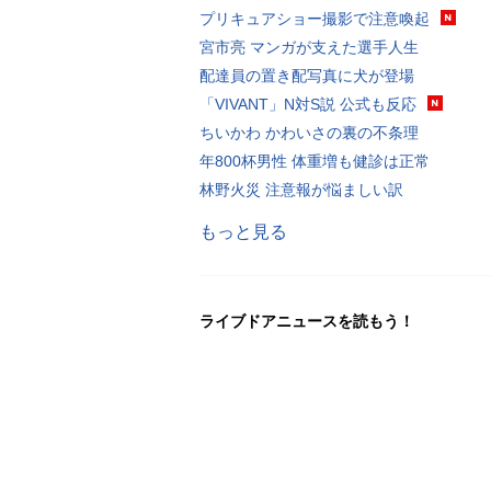
プリキュアショー撮影で注意喚起
宮市亮 マンガが支えた選手人生
配達員の置き配写真に犬が登場
「VIVANT」N対S説 公式も反応
ちいかわ かわいさの裏の不条理
年800杯男性 体重増も健診は正常
林野火災 注意報が悩ましい訳
もっと見る
ライブドアニュースを読もう！