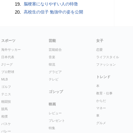
19.
脳梗塞になりやすい人の特徴
20.
高校生の信子 勉強中の姿を公開
スポーツ
芸能
女子
海外サッカー
芸能総合
恋愛
日本代表
音楽
ライフスタイル
Jリーグ
韓流
ファッション
プロ野球
グラビア
トレンド
MLB
テレビ
本
ゴルフ
ゴシップ
教育・仕事
テニス
からだ
格闘技
映画
マネー
競馬
レビュー
車
相撲
プレゼント
グルメ
バスケ
特集
バレー