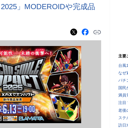
025」MODEROIDや完成品
主要
台風
なぜ
パチ
国民
満員
注目
老後
ステ
訪日