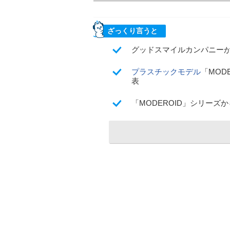
ざっくり言うと
グッドスマイルカンパニーが1
プラスチック
モデル
「MOD
表
「MODEROID」シリー