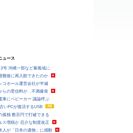
ニュース
13号 沖縄一部など暴風域に
避難後に再入館できたのか
ンコホール運営会社が半減
からの受信料が…不満爆発
電車にベビーカー 議論呼ぶ
 古いPCが復活するUSB
の孤独 数百円で打破できる
ルス増税か 厄介な制度改正
米人が「日本の遺物」に感動