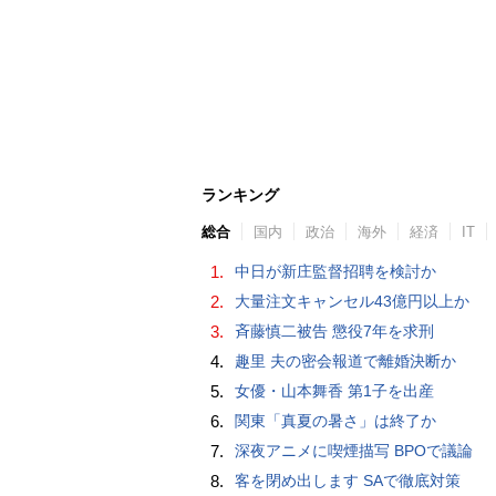
ランキング
総合
国内
政治
海外
経済
IT
1.
中日が新庄監督招聘を検討か
2.
大量注文キャンセル43億円以上か
3.
斉藤慎二被告 懲役7年を求刑
4.
趣里 夫の密会報道で離婚決断か
5.
女優・山本舞香 第1子を出産
6.
関東「真夏の暑さ」は終了か
7.
深夜アニメに喫煙描写 BPOで議論
8.
客を閉め出します SAで徹底対策