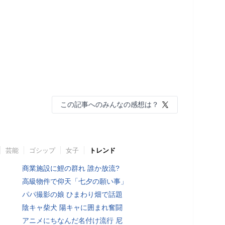
この記事へのみんなの感想は？
芸能
ゴシップ
女子
トレンド
商業施設に鯉の群れ 誰か放流?
高級物件で仰天「七夕の願い事」
パパ撮影の娘 ひまわり畑で話題
陰キャ柴犬 陽キャに囲まれ奮闘
アニメにちなんだ名付け流行 尼