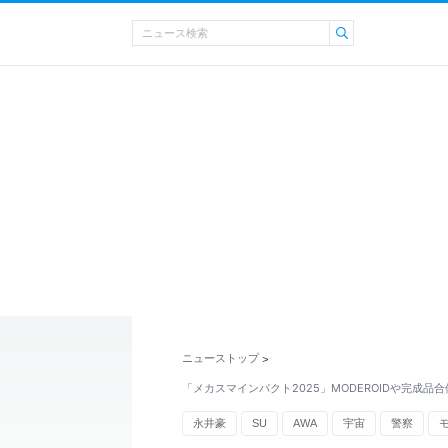
ニューストップ
>
「メカスマインパクト2025」MODEROIDや完成品
永井豪
SU
AWA
宇宙
警察
LAMA
UGA