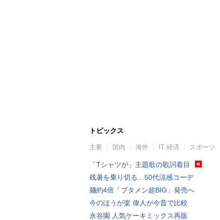
トピックス
主要
国内
海外
IT 経済
スポーツ
「Tシャツが」主題歌の歌詞着目
残暑を乗り切る…50代涼感コーデ
麺約4倍「ブタメン超BIG」発売へ
今のほうが楽 偉人が今昔で比較
永谷園 人気ケーキミックス再販