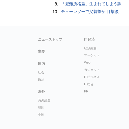
9.
「避難所格差」生まれてしまう訳
10.
チェーンソーで父襲撃か 目撃談
ニューストップ
IT 経済
経済総合
主要
マーケット
Web
国内
ガジェット
社会
ITビジネス
政治
IT総合
海外
PR
海外総合
韓国
中国