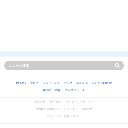
Peachy
ブログ
ショッピング
バンク
みんかぶ
みんかぶChoice
Kstyle
株探
プレスリリース
運営会社
利用規約
プライバシーポリシー
livedoorお客様サポートセンター
livedoor
コンテンツ・広告ポリシー