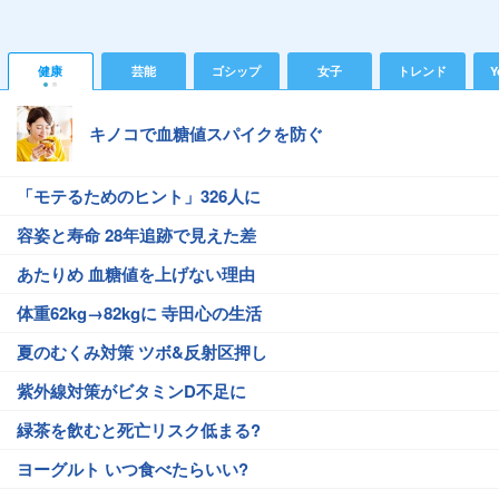
健康
芸能
ゴシップ
女子
トレンド
Y
キノコで血糖値スパイクを防ぐ
「モテるためのヒント」326人に
容姿と寿命 28年追跡で見えた差
あたりめ 血糖値を上げない理由
体重62kg→82kgに 寺田心の生活
夏のむくみ対策 ツボ&反射区押し
紫外線対策がビタミンD不足に
緑茶を飲むと死亡リスク低まる?
ヨーグルト いつ食べたらいい?