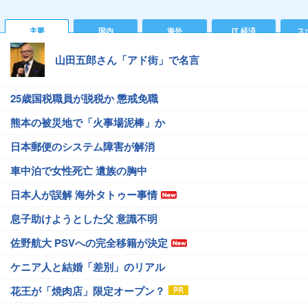
主要
国内
海外
IT 経済
ス
山田五郎さん「アド街」で名言
25歳国税職員が脱税か 懲戒免職
熊本の被災地で「火事場泥棒」か
日本郵便のシステム障害が解消
車中泊で女性死亡 遺族の胸中
日本人が誤解 海外タトゥー事情
息子助けようとした父 意識不明
佐野航大 PSVへの完全移籍が決定
ケニア人と結婚「差別」のリアル
花王が「焼肉店」限定オープン？