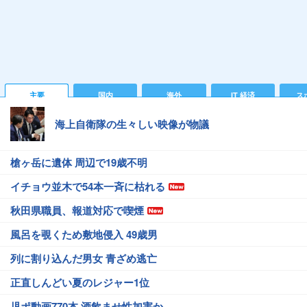
主要
国内
海外
IT 経済
ス
海上自衛隊の生々しい映像が物議
槍ヶ岳に遺体 周辺で19歳不明
イチョウ並木で54本一斉に枯れる
秋田県職員、報道対応で喫煙
風呂を覗くため敷地侵入 49歳男
列に割り込んだ男女 青ざめ逃亡
正直しんどい夏のレジャー1位
児ポ動画770本 酒飲ませ性加害か