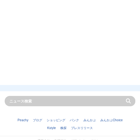
Peachy
ブログ
ショッピング
バンク
みんかぶ
みんかぶChoice
Kstyle
株探
プレスリリース