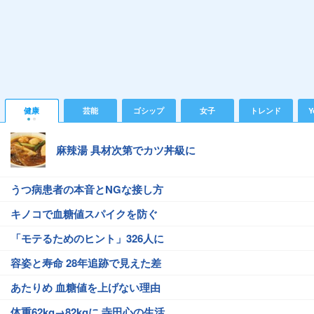
健康
芸能
ゴシップ
女子
トレンド
Y
麻辣湯 具材次第でカツ丼級に
うつ病患者の本音とNGな接し方
キノコで血糖値スパイクを防ぐ
「モテるためのヒント」326人に
容姿と寿命 28年追跡で見えた差
あたりめ 血糖値を上げない理由
体重62kg→82kgに 寺田心の生活