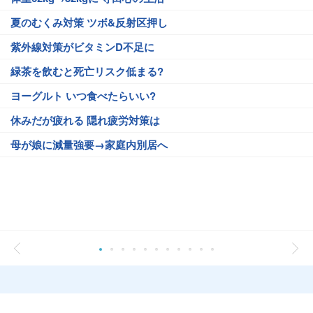
夏のむくみ対策 ツボ&反射区押し
紫外線対策がビタミンD不足に
緑茶を飲むと死亡リスク低まる?
ヨーグルト いつ食べたらいい?
休みだが疲れる 隠れ疲労対策は
母が娘に減量強要→家庭内別居へ