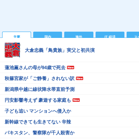
主要
国内
海外
IT 経済
ス
大倉忠義「鳥貴族」実父と初共演
蓮池薫さんの母が94歳で死去
秋篠宮家が「ご静養」されない訳
新潟県中越に線状降水帯直前予測
円安影響考えず 豪遊する家庭も
子ども追い マンションへ侵入か
新幹線できても生きてない 辛辣
パキスタン、警察隊が千人殺害か