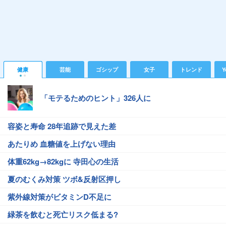
健康
芸能
ゴシップ
女子
トレンド
Y
「モテるためのヒント」326人に
容姿と寿命 28年追跡で見えた差
あたりめ 血糖値を上げない理由
体重62kg→82kgに 寺田心の生活
夏のむくみ対策 ツボ&反射区押し
紫外線対策がビタミンD不足に
緑茶を飲むと死亡リスク低まる?