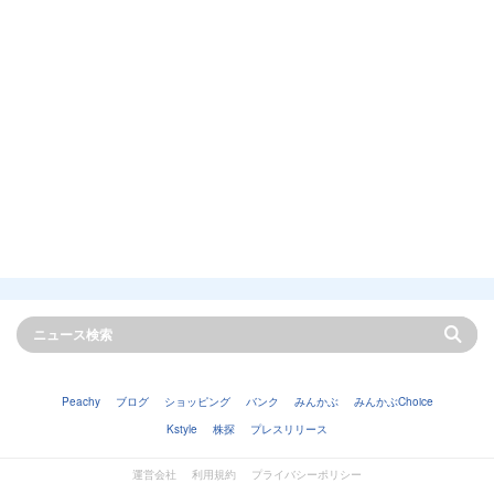
Peachy
ブログ
ショッピング
バンク
みんかぶ
みんかぶChoice
Kstyle
株探
プレスリリース
運営会社
利用規約
プライバシーポリシー