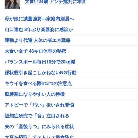
大食い24歳 アンチ批判に本音
母が娘に減量強要→家庭内別居へ
山口達也 8年ぶり楽器姿に感涙か
運動より代謝 人体の省エネ戦略
大食い女子 46キロ体型の秘密
バランスボール毎日10分で20kg減
躁状態引き起こしかねないNG行動
キウイを食べる際の3つの注意点
脳梗塞になりやすい人の特徴
アトピーで「汚い」扱いされ苦悩
認知症研究で「音」注目される
夫の「産後うつ」にみられる症状
大豆を摂取してストレス過食防止