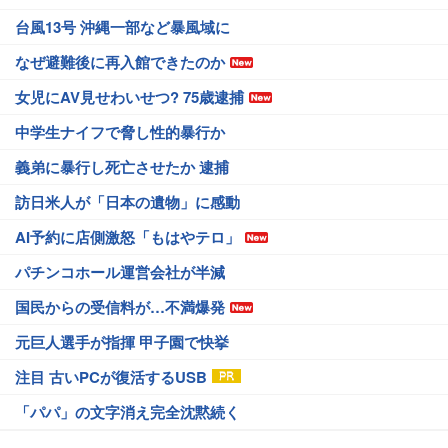
台風13号 沖縄一部など暴風域に
なぜ避難後に再入館できたのか
女児にAV見せわいせつ? 75歳逮捕
中学生ナイフで脅し性的暴行か
義弟に暴行し死亡させたか 逮捕
訪日米人が「日本の遺物」に感動
AI予約に店側激怒「もはやテロ」
パチンコホール運営会社が半減
国民からの受信料が…不満爆発
元巨人選手が指揮 甲子園で快挙
注目 古いPCが復活するUSB
「パパ」の文字消え完全沈黙続く