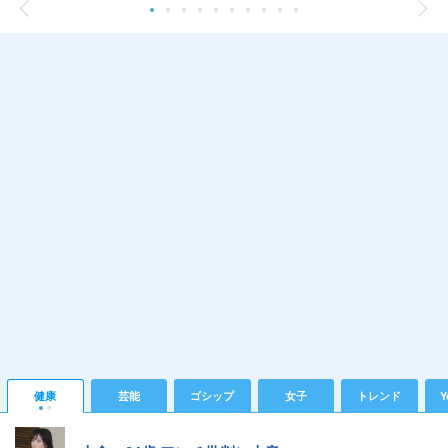
健康
芸能
ゴシップ
女子
トレンド
Y