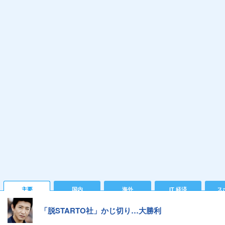
主要
国内
海外
IT 経済
ス
「脱STARTO社」かじ切り…大勝利