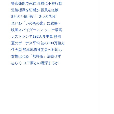
警官発砲で死亡 直前に不審行動
道路標識を切断か 役員を送検
8月の台風 潜む「2つの危険」
れいわ「いのちの党」に変更へ
映画スパイダーマン ソニー最高
レストランで192人食中毒 静岡
夏のボーナス平均 初の100万超え
任天堂 熊本地震被災者へ対応も
女性はねる「無呼吸」治療せず
志らく コア層との溝深まるか