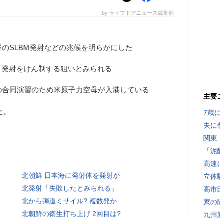
by ライブドアニュース編集部
鮮のSLBM発射などの兆候を明らかにした
、発射をけん制する狙いとみられる
の合同演習のため米原子力空母が入港している
主要
た。
7歳
夫に
関東
「泥
高速
北朝鮮 日本海に発射体を発射か
立体
北発射「失敗したとみられる」
高市
北から弾道ミサイル? 複数発か
家の
北朝鮮の衛生打ち上げ 2回目は?
九州