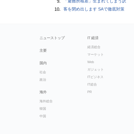
9.
「避難所格差」生まれてしまう訳
10.
客を閉め出します SAで徹底対策
ニューストップ
IT 経済
経済総合
主要
マーケット
Web
国内
ガジェット
社会
ITビジネス
政治
IT総合
海外
PR
海外総合
韓国
中国