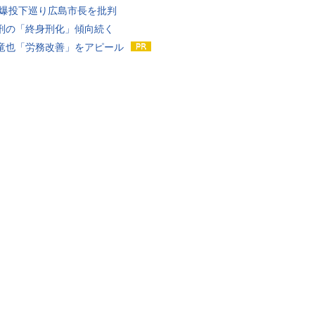
原爆投下巡り広島市長を批判
刑の「終身刑化」傾向続く
竜也「労務改善」をアピール