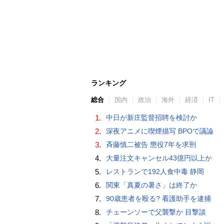
ランキング
総合
国内
政治
海外
経済
IT
1.
中日が新庄監督招聘を検討か
2.
深夜アニメに喫煙描写 BPOで議論
3.
斉藤慎二被告 懲役7年を求刑
4.
大量注文キャンセル43億円以上か
5.
レストランで192人食中毒 静岡
6.
関東「真夏の暑さ」は終了か
7.
90歳患者を殴る? 看護助手を逮捕
8.
チェーンソーで父襲撃か 目撃談