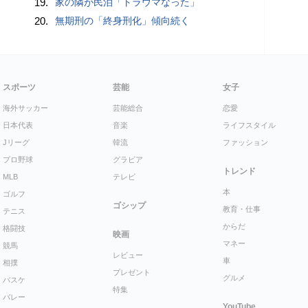
19.
家の隣が民泊「トラウマなった」
20.
無期刑の「終身刑化」傾向続く
スポーツ
芸能
女子
海外サッカー
芸能総合
恋愛
日本代表
音楽
ライフスタイル
Jリーグ
韓流
ファッション
プロ野球
グラビア
トレンド
MLB
テレビ
本
ゴルフ
ゴシップ
教育・仕事
テニス
からだ
格闘技
映画
マネー
競馬
レビュー
車
相撲
プレゼント
グルメ
バスケ
特集
バレー
YouTube