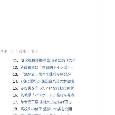
スポーツ
芸能
女子
11.
NHK職員性被害 出演者に怒りの声
12.
斉藤被告に「多目的トイレ以下」
13.
「泥酔者」熊本で通報が頻発か
14.
7歳に暴行か 施設従業員の女逮捕
15.
みな実を守った? 粋な行動に称賛
16.
茨城県「パスポート」発行を発表
17.
印食品工場 生地の上を転げ回る
18.
高校生の信子 勉強中の姿を公開