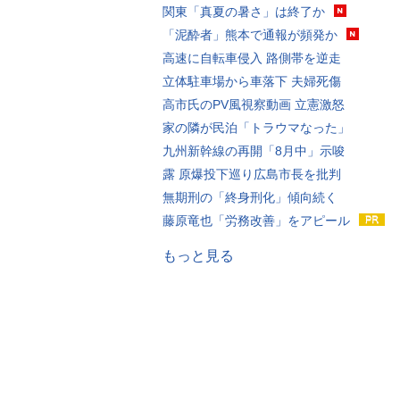
関東「真夏の暑さ」は終了か
「泥酔者」熊本で通報が頻発か
高速に自転車侵入 路側帯を逆走
立体駐車場から車落下 夫婦死傷
高市氏のPV風視察動画 立憲激怒
家の隣が民泊「トラウマなった」
九州新幹線の再開「8月中」示唆
露 原爆投下巡り広島市長を批判
無期刑の「終身刑化」傾向続く
藤原竜也「労務改善」をアピール
もっと見る