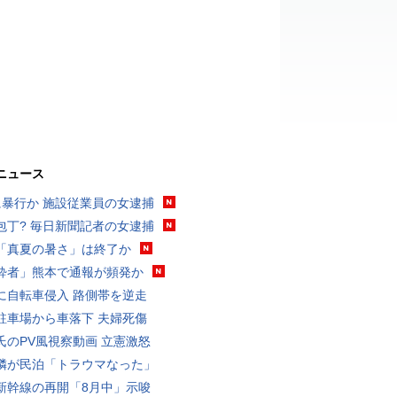
ニュース
に暴行か 施設従業員の女逮捕
包丁? 毎日新聞記者の女逮捕
「真夏の暑さ」は終了か
酔者」熊本で通報が頻発か
に自転車侵入 路側帯を逆走
駐車場から車落下 夫婦死傷
氏のPV風視察動画 立憲激怒
隣が民泊「トラウマなった」
新幹線の再開「8月中」示唆